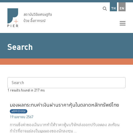
TH
EN
สถาบันวิจัยเศรษฐกิจ
ป๋วย อึ๊งภากรณ์
Search
Search
1
results found in
217
ms
มองผลกระทบค่าเงินผ่านราคาหุ้นในตลาดหลักทรัพย์ไทย
aBRIDGEd
19 เมษายน 2567
การแข็งค่าของเงินบาททำให้ราคาหุ้นบริษัทส่งออกปรับลดลง สะท้อน
กำไรที่อาจแย่ลงในมุมมองของนักลงทุน ...