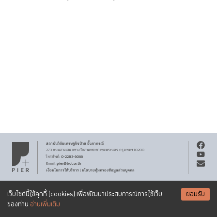
สถาบันวิจัยเศรษฐกิจ
ป๋วย อึ๊งภากรณ์
273 ถนนสามเสน
แขวงวัดสามพระยา
เขตพระนคร
กรุงเทพฯ 10200
0-2283-6066
โทรศัพท์
:
pier@bot.or.th
Email:
เงื่อนไขการให้บริการ
นโยบายคุ้มครองข้อมูลส่วนบุคคล
|
สงวนลิขสิทธิ์ พ.ศ.
2569
สถาบันวิจัยเศรษฐกิจ
ป๋วย อึ๊งภากรณ์
รับจดหมายข่าว PIER
Creative Commons
เอกสารเผยแพร่ทุกชิ้นสงวนสิทธิ์ภายใต้สัญญาอนุญาต
เว็บไซต์นี้ใช้คุกกี้ (cookies) เพื่อพัฒนาประสบการณ์การใช้เว็บ
ยอมรับ
Attribution-NonCommercial-ShareAlike 3.0 Unported license
SUBSCRIBE
ของท่าน
อ่านเพิ่มเติม