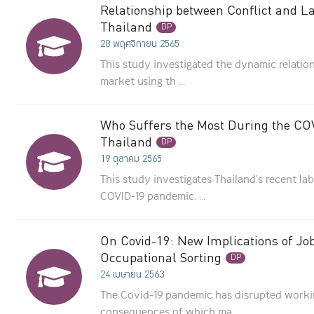
Relationship between Conflict and La
Thailand
DP
28 พฤศจิกายน 2565
This study investigated the dynamic relatio
market using th ...
Who Suffers the Most During the C
Thailand
DP
19 ตุลาคม 2565
This study investigates Thailand's recent l
COVID-19 pandemic. ...
On Covid-19: New Implications of J
Occupational Sorting
DP
24 เมษายน 2563
The Covid-19 pandemic has disrupted workin
consequences of which ma ...