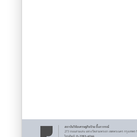
สถาบันวิจัยเศรษฐกิจ
ป๋วย อึ๊งภากรณ์
273 ถนนสามเสน
แขวงวัดสามพระยา
เขตพระนคร
กรุงเทพฯ
0-2283-6066
โทรศัพท์
: