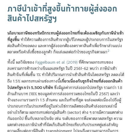
ภาษีนำเข้าที่สูงขึ้นท้าทายผู้ส่งออก
สินค้าไปสหรัฐฯ
นโยบายภาษีของทรัมป์กระทบผู้ส่งออกไทยที่จะต้องเผชิญกับภาษีนำเข้า
ที่สูงขึ้น
ทำให้ความต้องการสินค้าจากผู้บริโภคและผู้ประกอบการในสหรัฐฯ
ต่อสินค้าไทยลดลง และหากผู้ส่งออกต้องลดราคาสินค้าเพื่อรักษาส่วนแบ่ง
2
ตลาดหรือคำสั่งซื้อของลูกค้า ก็จะส่งผลต่อกำไรของธุรกิจตามมา
ทั้งนี้ ผลวิจัยของ
Fajgelbaum et al. (2019)
ที่ศึกษาผลกระทบของ
สงครามการค้าระหว่างจีนและสหรัฐฯ ในปี 2561–62 พบว่า ภาษีนำเข้า
สินค้าจีนที่เพิ่มขึ้น 1% ทำให้ปริมาณการนำเข้าสินค้าจีนโดยสหรัฐฯ ลดลงได้
เกี่ยวเนื่องกับธุรกิจไทยที่ส่งออกสินค้า
ถึง 1.5% ผลกระทบผ่านช่องทางนี้
ไปสหรัฐฯ กว่า 5,500 บริษัท
ซึ่งมีมูลค่าการส่งออกไปสหรัฐฯ รวมกว่า 1.8
ล้านล้านบาท (18% ของมูลค่าการส่งออกรวมของไทยในปี 2567) และว่า
จ้างแรงงานรวมกว่า 1.5 ล้านคน และในท้ายที่สุด จะส่งผลต่อเนื่องไปถึงผู้
ประกอบการในประเทศที่อยู่ในห่วงโซ่การผลิตของสินค้าส่งออกเหล่านี้
อย่างไรก็ตาม ผลกระทบต่อกลุ่มสินค้า (sector) ต่าง ๆ อาจมีความแตกต่าง
กันออกไป ขึ้นกับหลายปัจจัย เช่น ระดับของการพึ่งพาตลาดสหรัฐฯ ความ
แตกต่างของภาษีนำเข้าที่จัดเก็บสินค้าไทยเทียบกับประเทศคู่แข่งสำคัญ
ความเสี่ยงต่อภาษีสินค้า transshipment ไปจนถึงความสามารถในการ