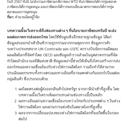
ในปี 2567 ทั้งนี้ ไม่นับรวมภาษีตามกติกาของ WTO ทั้งภาษีตอบโต้การทุ่มตลาด
ภาษีตอบโต้การอุดหนุน และภาษีตอบโต้การหลบเลี่ยงมาตรการตอบโต้การทุ่ม
ตลาดและการอุดหนุน
ที่มา
: คำนวณโดยผู้วิจัย
บทความนี้จะวิเคราะห์ถึงช่องทางต่าง ๆ ที่นโยบายภาษีของทรัมป์ จะส่ง
ผลต่อภาคการส่งออกไทย
โดยใช้ข้อมูลเชิงลึกหลายฐานข้อมูล ได้แก่
ข้อมูลส่งออกนำเข้าสินค้ารายธุรกรรมจากกรมศุลกากร ข้อมูลการค้า
ระหว่างประเทศจาก UN Comtrade และ USITC ตารางปัจจัยการผลิตและ
ผลผลิตโลกที่จัดทำโดย OECD และข้อมูลสำรวจสำมะโนอุตสาหกรรมที่จัด
ทำโดยสำนักงานสถิติแห่งชาติ ข้อมูลเหล่านี้ช่วยให้เห็นถึงโครงสร้างการส่ง
ออกไทยและความเชื่อมโยงกับห่วงโซ่การผลิตโลก รวมถึงทำให้สามารถ
ประเมินผลกระทบทั้งทางตรงและทางอ้อมที่อาจแตกต่างกันออกไปในแต่ละ
กลุ่มสินค้า ซึ่งประกอบด้วย
ผลโดยตรงต่อผู้ส่งออกสินค้าไปสหรัฐฯ จากภาษีนำเข้าที่สูงขึ้น โดย
บทความนี้จะวิเคราะห์ผลกระทบผ่านช่องทางนี้เป็นหลัก
ผลทางอ้อมผ่านความเชื่อมโยงระหว่างไทยกับประเทศต่าง ๆ ในห่วง
โซ่การผลิตโลก และผ่านการแข่งขันในตลาดโลกที่สูงขึ้น
ผลจากการเปลี่ยนแปลงของห่วงโซ่การผลิตโลกที่จะเกิดขึ้นในระยะ
ต่อไป