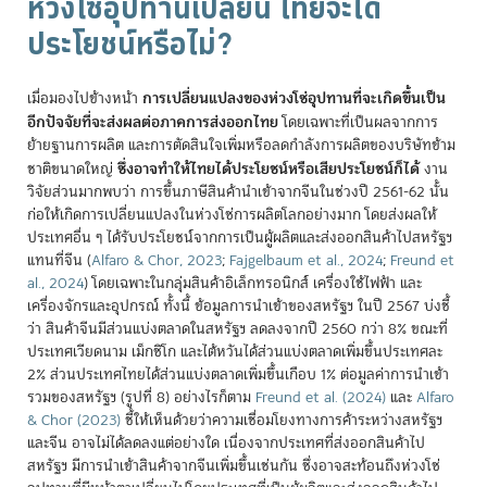
ห่วงโซ่อุปทานเปลี่ยน ไทยจะได้
ประโยชน์หรือไม่?
การเปลี่ยนแปลงของห่วงโซ่อุปทานที่จะเกิดขึ้นเป็น
เมื่อมองไปข้างหน้า
อีกปัจจัยที่จะส่งผลต่อภาคการส่งออกไทย
โดยเฉพาะที่เป็นผลจากการ
ย้ายฐานการผลิต และการตัดสินใจเพิ่มหรือลดกำลังการผลิตของบริษัทข้าม
ซึ่งอาจทำให้ไทยได้ประโยชน์หรือเสียประโยชน์ก็ได้
ชาติขนาดใหญ่
งาน
วิจัยส่วนมากพบว่า การขึ้นภาษีสินค้านำเข้าจากจีนในช่วงปี 2561-62 นั้น
ก่อให้เกิดการเปลี่ยนแปลงในห่วงโซ่การผลิตโลกอย่างมาก โดยส่งผลให้
ประเทศอื่น ๆ ได้รับประโยชน์จากการเป็นผู้ผลิตและส่งออกสินค้าไปสหรัฐฯ
แทนที่จีน
(
Alfaro & Chor, 2023
;
Fajgelbaum et al., 2024
;
Freund et
al., 2024
)
โดยเฉพาะในกลุ่มสินค้าอิเล็กทรอนิกส์ เครื่องใช้ไฟฟ้า และ
เครื่องจักรและอุปกรณ์ ทั้งนี้ ข้อมูลการนำเข้าของสหรัฐฯ ในปี 2567 บ่งชี้
ว่า สินค้าจีนมีส่วนแบ่งตลาดในสหรัฐฯ ลดลงจากปี 2560 กว่า 8% ขณะที่
ประเทศเวียดนาม เม็กซิโก และไต้หวันได้ส่วนแบ่งตลาดเพิ่มขึ้นประเทศละ
2% ส่วนประเทศไทยได้ส่วนแบ่งตลาดเพิ่มขึ้นเกือบ 1% ต่อมูลค่าการนำเข้า
รวมของสหรัฐฯ (รูปที่ 8) อย่างไรก็ตาม
Freund et al. (2024)
และ
Alfaro
& Chor (2023)
ชี้ให้เห็นด้วยว่าความเชื่อมโยงทางการค้าระหว่างสหรัฐฯ
และจีน อาจไม่ได้ลดลงแต่อย่างใด เนื่องจากประเทศที่ส่งออกสินค้าไป
สหรัฐฯ มีการนำเข้าสินค้าจากจีนเพิ่มขึ้นเช่นกัน ซึ่งอาจสะท้อนถึงห่วงโซ่