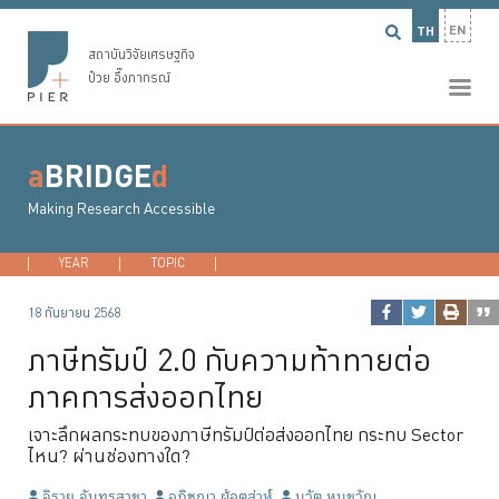
EN
TH
สถาบันวิจัยเศรษฐกิจ
ป๋วย อึ๊งภากรณ์
a
BRIDGE
d
Making Research Accessible
YEAR
2026
TOPIC
2025
DEVELOPMENT ECONOMICS
2024
2023
...
MACROECONO
18 กันยายน 2568
ภาษีทรัมป์ 2.0 กับความท้าทายต่อ
ภาคการส่งออกไทย
เจาะลึกผลกระทบของภาษีทรัมป์ต่อส่งออกไทย กระทบ Sector
ไหน? ผ่านช่องทางใด?
จิรายุ จันทรสาขา
อภิชญา ผู้อุตส่าห์
นุวัต หนูขวัญ