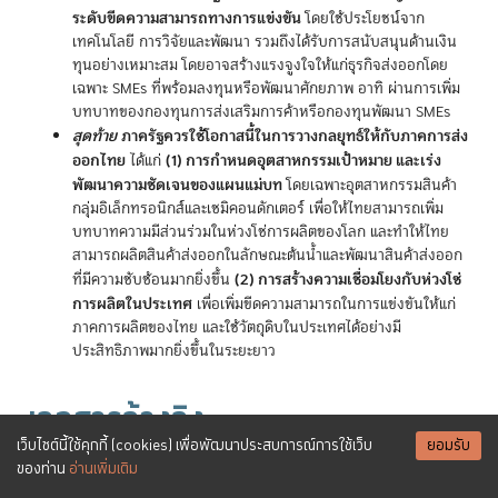
ระดับขีดความสามารถทางการแข่งขัน
โดยใช้ประโยชน์จาก
เทคโนโลยี การวิจัยและพัฒนา รวมถึงได้รับการสนับสนุนด้านเงิน
ทุนอย่างเหมาะสม โดยอาจสร้างแรงจูงใจให้แก่ธุรกิจส่งออกโดย
เฉพาะ SMEs ที่พร้อมลงทุนหรือพัฒนาศักยภาพ อาทิ ผ่านการเพิ่ม
บทบาทของกองทุนการส่งเสริมการค้าหรือกองทุนพัฒนา SMEs
สุดท้าย
ภาครัฐควรใช้โอกาสนี้ในการวางกลยุทธ์ให้กับภาคการส่ง
ออกไทย
(1) การกำหนดอุตสาหกรรมเป้าหมาย และเร่ง
ได้แก่
พัฒนาความชัดเจนของแผนแม่บท
โดยเฉพาะอุตสาหกรรมสินค้า
กลุ่มอิเล็กทรอนิกส์และเซมิคอนดักเตอร์ เพื่อให้ไทยสามารถเพิ่ม
บทบาทความมีส่วนร่วมในห่วงโซ่การผลิตของโลก และทำให้ไทย
สามารถผลิตสินค้าส่งออกในลักษณะต้นน้ำและพัฒนาสินค้าส่งออก
(2) การสร้างความเชื่อมโยงกับห่วงโซ่
ที่มีความซับซ้อนมากยิ่งขึ้น
การผลิตในประเทศ
เพื่อเพิ่มขีดความสามารถในการแข่งขันให้แก่
ภาคการผลิตของไทย และใช้วัตถุดิบในประเทศได้อย่างมี
ประสิทธิภาพมากยิ่งขึ้นในระยะยาว
เอกสารอ้างอิง
เว็บไซต์นี้ใช้คุกกี้ (cookies) เพื่อพัฒนาประสบการณ์การใช้เว็บ
ยอมรับ
ของท่าน
อ่านเพิ่มเติม
Alfaro, L., & Chor, D. (2023).
Global Supply Chains: The Looming
“Great Reallocation”
(NBER Working Papers No. 31661).