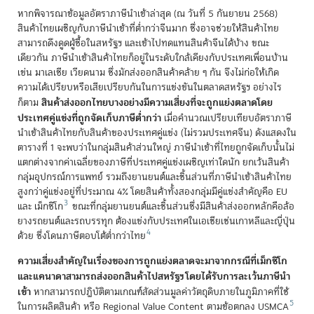
หากพิจารณาข้อมูลอัตราภาษีนำเข้าล่าสุด (ณ วันที่ 5 กันยายน 2568)
สินค้าไทยเผชิญกับภาษีนำเข้าที่ต่ำกว่าจีนมาก ซึ่งอาจช่วยให้สินค้าไทย
สามารถดึงดูดผู้ซื้อในสหรัฐฯ และเข้าไปทดแทนสินค้าจีนได้บ้าง ขณะ
เดียวกัน ภาษีนำเข้าสินค้าไทยก็อยู่ในระดับใกล้เคียงกับประเทศเพื่อนบ้าน
เข่น มาเลเซีย เวียดนาม ซึ่งมักส่งออกสินค้าคล้าย ๆ กัน จึงไม่ก่อให้เกิด
ความได้เปรียบหรือเสียเปรียบกันในการแข่งขันในตลาดสหรัฐฯ อย่างไร
สินค้าส่งออกไทยบางอย่างมีความเสี่ยงที่จะถูกแย่งตลาดโดย
ก็ตาม
ประเทศคู่แข่งที่ถูกจัดเก็บภาษีต่ำกว่า
เมื่อคำนวณเปรียบเทียบอัตราภาษี
นำเข้าสินค้าไทยกับสินค้าของประเทศคู่แข่ง (ไม่รวมประเทศจีน) ดังแสดงใน
ตารางที่ 1 จะพบว่าในกลุ่มสินค้าส่วนใหญ่ ภาษีนำเข้าที่ไทยถูกจัดเก็บนั้นไม่
แตกต่างจากค่าเฉลี่ยของภาษีที่ประเทศคู่แข่งเผชิญเท่าใดนัก ยกเว้นสินค้า
กลุ่มอุปกรณ์การแพทย์ รวมถึงยานยนต์และชิ้นส่วนที่ภาษีนำเข้าสินค้าไทย
สูงกว่าคู่แข่งอยู่ที่ประมาณ 4% โดยสินค้าทั้งสองกลุ่มมีคู่แข่งสำคัญคือ EU
3
และ เม็กซิโก
ขณะที่กลุ่มยานยนต์และชิ้นส่วนซึ่งมีสินค้าส่งออกหลักคือล้อ
ยางรถยนต์และรถบรรทุก ต้องแข่งกับประเทศในเอเชียเช่นเกาหลีและญี่ปุ่น
4
ด้วย ซึ่งโดนภาษีตอบโต้ต่ำกว่าไทย
ความเสี่ยงสำคัญในเรื่องของการถูกแย่งตลาดจะมาจากกรณีที่เม็กซิโก
และแคนาดาสามารถส่งออกสินค้าไปสหรัฐฯ โดยได้รับการละเว้นภาษีนำ
เข้า
หากสามารถปฏิบัติตามเกณฑ์สัดส่วนมูลค่าวัตถุดิบภายในภูมิภาคที่ใช้
5
ในการผลิตสินค้า หรือ Regional Value Content ตามข้อตกลง USMCA