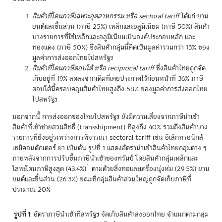
สินค้าที่โดนภาษีเฉพาะอุตสาหกรรม หรือ sectoral tariff
ได้แก่ ยาน
ยนต์และชิ้นส่วน (ภาษี 25%) เหล็กและอลูมิเนียม (ภาษี 50%) สินค้า
บางรายการที่ใช้เหล็กและอลูมิเนียมเป็นองค์ประกอบหลัก และ
ทองแดง (ภาษี 50%) ซึ่งสินค้ากลุ่มนี้คิดเป็นมูลค่ารวมกว่า 13% ของ
มูลค่าการส่งออกไทยไปสหรัฐฯ
สินค้าที่โดนภาษีตอบโต้ หรือ reciprocal tariff
ซึ่งสินค้าไทยถูกจัด
เก็บอยู่ที่ 19% ลดลงจากเดิมที่เคยประกาศไว้ก่อนหน้าที่ 36% ภาษี
ตอบโต้นี้ครอบคลุมสินค้าไทยสูงถึง 58% ของมูลค่าการส่งออกไทย
ไปสหรัฐฯ
นอกจากนี้ การส่งออกของไทยไปสหรัฐฯ ยังมีความเสี่ยงจากภาษีนำเข้า
สินค้าที่เข้าข่ายสวมสิทธิ์ (transshipment) ที่สูงถึง 40% รวมถึงสินค้าบาง
รายการที่ยังอยู่ระหว่างการพิจารณา sectoral tariff เช่น อิเล็กทรอนิกส์
เซมิคอนดักเตอร์ ยา เป็นต้น รูปที่ 1 แสดงอัตรานำเข้าสินค้าไทยกลุ่มต่าง ๆ
ภายหลังจากการปรับขึ้นภาษีนำเข้าของทรัมป์ โดยสินค้ากลุ่มเหล็กและ
1
โลหะโดนภาษีสูงสุด (43.4%)
ตามด้วยสิ่งทอและเครื่องนุ่งห่ม (29.5%) ยาน
ยนต์และชิ้นส่วน (26.3%) ขณะที่กลุ่มสินค้าส่วนใหญ่ถูกจัดเก็บภาษีที่
ประมาณ 20%
รูปที่ 1
: อัตราภาษีนำเข้าที่สหรัฐฯ จัดเก็บสินค้าส่งออกไทย จำแนกตามกลุ่ม