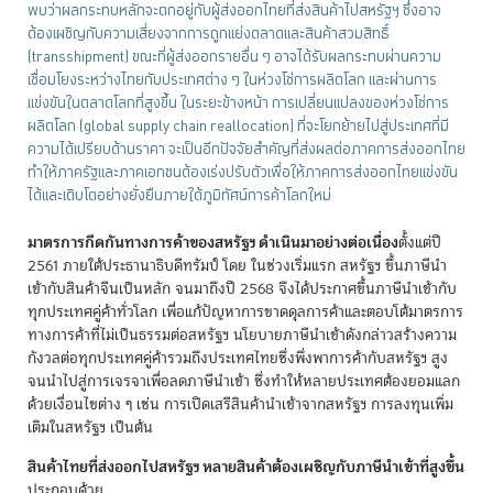
พบว่าผลกระทบหลักจะตกอยู่กับผู้ส่งออกไทยที่ส่งสินค้าไปสหรัฐฯ ซึ่งอาจ
ต้องเผชิญกับความเสี่ยงจากการถูกแย่งตลาดและสินค้าสวมสิทธิ์
(transshipment) ขณะที่ผู้ส่งออกรายอื่น ๆ อาจได้รับผลกระทบผ่านความ
เชื่อมโยงระหว่างไทยกับประเทศต่าง ๆ ในห่วงโซ่การผลิตโลก และผ่านการ
แข่งขันในตลาดโลกที่สูงขึ้น ในระยะข้างหน้า การเปลี่ยนแปลงของห่วงโซ่การ
ผลิตโลก (global supply chain reallocation) ที่จะโยกย้ายไปสู่ประเทศที่มี
ความได้เปรียบด้านราคา จะเป็นอีกปัจจัยสำคัญที่ส่งผลต่อภาคการส่งออกไทย
ทำให้ภาครัฐและภาคเอกชนต้องเร่งปรับตัวเพื่อให้ภาคการส่งออกไทยแข่งขัน
ได้และเติบโตอย่างยั่งยืนภายใต้ภูมิทัศน์การค้าโลกใหม่
มาตรการกีดกันทางการค้าของสหรัฐฯ ดำเนินมาอย่างต่อเนื่อง
ตั้งแต่ปี
2561 ภายใต้ประธานาธิบดีทรัมป์ โดย ในช่วงเริ่มแรก สหรัฐฯ ขึ้นภาษีนำ
เข้ากับสินค้าจีนเป็นหลัก จนมาถึงปี 2568 จึงได้ประกาศขึ้นภาษีนำเข้ากับ
ทุกประเทศคู่ค้าทั่วโลก เพื่อแก้ปัญหาการขาดดุลการค้าและตอบโต้มาตรการ
ทางการค้าที่ไม่เป็นธรรมต่อสหรัฐฯ นโยบายภาษีนำเข้าดังกล่าวสร้างความ
กังวลต่อทุกประเทศคู่ค้ารวมถึงประเทศไทยซึ่งพึ่งพาการค้ากับสหรัฐฯ สูง
จนนำไปสู่การเจรจาเพื่อลดภาษีนำเข้า ซึ่งทำให้หลายประเทศต้องยอมแลก
ด้วยเงื่อนไขต่าง ๆ เช่น การเปิดเสรีสินค้านำเข้าจากสหรัฐฯ การลงทุนเพิ่ม
เติมในสหรัฐฯ เป็นต้น
สินค้าไทยที่ส่งออกไปสหรัฐฯ หลายสินค้าต้องเผชิญกับภาษีนำเข้าที่สูงขึ้น
ประกอบด้วย