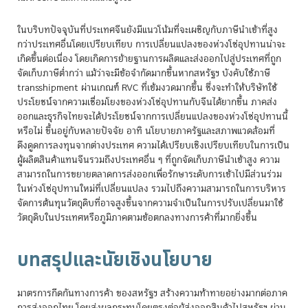
ในบริบทปัจจุบันที่ประเทศจีนยังมีแนวโน้มที่จะเผชิญกับภาษีนำเข้าที่สูง
กว่าประเทศอื่นโดยเปรียบเทียบ การเปลี่ยนแปลงของห่วงโซ่อุปทานน่าจะ
เกิดขึ้นต่อเนื่อง โดยเกิดการย้ายฐานการผลิตและส่งออกไปสู่ประเทศที่ถูก
จัดเก็บภาษีต่ำกว่า แม้ว่าจะมีข้อจำกัดมากขึ้นหากสหรัฐฯ บังคับใช้ภาษี
transshipment ผ่านเกณฑ์ RVC ที่เข้มงวดมากขึ้น ซึ่งจะทำให้บริษัทใช้
ประโยชน์จากความเชื่อมโยงของห่วงโซ่อุปทานกับจีนได้ยากขึ้น ภาคส่ง
ออกและธุรกิจไทยจะได้ประโยชน์จากการเปลี่ยนแปลงของห่วงโซ่อุปทานนี้
หรือไม่ ขึ้นอยู่กับหลายปัจจัย อาทิ นโยบายภาครัฐและสภาพแวดล้อมที่
ดึงดูดการลงทุนจากต่างประเทศ ความได้เปรียบเชิงเปรียบเทียบในการเป็น
ผู้ผลิตสินค้าแทนจีนรวมถึงประเทศอื่น ๆ ที่ถูกจัดเก็บภาษีนำเข้าสูง ความ
สามารถในการขยายตลาดการส่งออกเพื่อรักษาระดับการเข้าไปมีส่วนร่วม
ในห่วงโซ่อุปทานใหม่ที่เปลี่ยนแปลง รวมไปถึงความสามารถในการบริหาร
จัดการต้นทุนวัตถุดิบที่อาจสูงขึ้นจากความจำเป็นในการปรับเปลี่ยนมาใช้
วัตถุดิบในประเทศหรือภูมิภาคตามข้อตกลงทางการค้าที่มากยิ่งขึ้น
บทสรุปและนัยเชิงนโยบาย
มาตรการกีดกันทางการค้า ของสหรัฐฯ สร้างความท้าทายอย่างมากต่อภาค