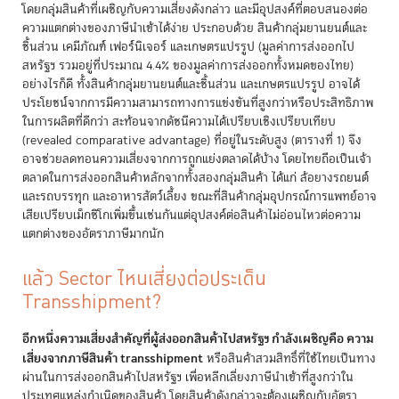
โดยกลุ่มสินค้าที่เผชิญกับความเสี่ยงดังกล่าว และมีอุปสงค์ที่ตอบสนองต่อ
ความแตกต่างของภาษีนำเข้าได้ง่าย ประกอบด้วย สินค้ากลุ่มยานยนต์และ
ชิ้นส่วน เคมีภัณฑ์ เฟอร์นิเจอร์ และเกษตรแปรรูป (มูลค่าการส่งออกไป
สหรัฐฯ รวมอยู่ที่ประมาณ 4.4% ของมูลค่าการส่งออกทั้งหมดของไทย)
อย่างไรก็ดี ทั้งสินค้ากลุ่มยานยนต์และชิ้นส่วน และเกษตรแปรรูป อาจได้
ประโยชน์จากการมีความสามารถทางการแข่งขันที่สูงกว่าหรือประสิทธิภาพ
ในการผลิตที่ดีกว่า สะท้อนจากดัชนีความได้เปรียบเชิงเปรียบเทียบ
(revealed comparative advantage) ที่อยู่ในระดับสูง (ตารางที่ 1) จึง
อาจช่วยลดทอนความเสี่ยงจากการถูกแย่งตลาดได้บ้าง โดยไทยถือเป็นเจ้า
ตลาดในการส่งออกสินค้าหลักจากทั้งสองกลุ่มสินค้า ได้แก่ ล้อยางรถยนต์
และรถบรรทุก และอาหารสัตว์เลี้ยง ขณะที่สินค้ากลุ่มอุปกรณ์การแพทย์อาจ
เสียเปรียบเม็กซิโกเพิ่มขึ้นเช่นกันแต่อุปสงค์ต่อสินค้าไม่อ่อนไหวต่อความ
แตกต่างของอัตราภาษีมากนัก
แล้ว Sector ไหนเสี่ยงต่อประเด็น
Transshipment?
อีกหนึ่งความเสี่ยงสำคัญที่ผู้ส่งออกสินค้าไปสหรัฐฯ กำลังเผชิญคือ ความ
เสี่ยงจากภาษีสินค้า transshipment
หรือสินค้าสวมสิทธิ์ที่ใช้ไทยเป็นทาง
ผ่านในการส่งออกสินค้าไปสหรัฐฯ เพื่อหลีกเลี่ยงภาษีนำเข้าที่สูงกว่าใน
ประเทศแหล่งกำเนิดของสินค้า โดยสินค้าดังกล่าวจะต้องเผชิญกับอัตรา