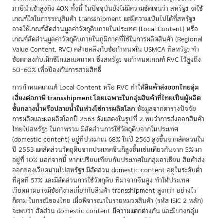
ภาษีนำเข้าสูงถึง 40% ทั้งนี้ ในปัจจุบันยังไม่มีความชัดเจนว่า สหรัฐฯ จะใช้
เกณฑ์ใดในการระบุสินค้า transshipment แต่มีความเป็นไปได้ที่สหรัฐฯ
อาจใช้เกณฑ์สัดส่วนมูลค่าวัตถุดิบภายในประเทศ (Local Content) หรือ
เกณฑ์สัดส่วนมูลค่าวัตถุดิบภายในภูมิภาคที่ใช้ในการผลิตสินค้า (Regional
Value Content, RVC) คล้ายคลึงกับข้อกำหนดใน USMCA ที่สหรัฐฯ ทำ
ข้อตกลงกับเม็กซิโกและแคนาดา ซึ่งสหรัฐฯ จะกำหนดเกณฑ์ RVC ไว้สูงถึง
50–60% เพื่อป้องกันการสวมสิทธิ์
สินค้าส่งออกไทยสุ่ม
การกำหนดเกณฑ์ Local Content หรือ RVC ทำให้
เสี่ยงต่อภาษี transshipment โดยเฉพาะในกลุ่มสินค้าที่ไทยเป็นผู้ผลิต
ขั้นกลางน้ำหรือปลายน้ำในห่วงโซ่การผลิตโลก
ข้อมูลจากตารางปัจจัย
การผลิตและผลผลิตโลกปี 2563 ดังแสดงในรูปที่ 2 พบว่าการส่งออกสินค้า
ไทยไปสหรัฐฯ ในภาพรวม มีสัดส่วนการใช้วัตถุดิบจากในประเทศ
(domestic content) อยู่ที่ประมาณ 68% ในปี 2563 สูงขึ้นจากสัดส่วนใน
ปี 2553 แต่สัดส่วนวัตถุดิบจากประเทศจีนก็สูงขึ้นเช่นเดียวกันจาก 5% มา
อยู่ที่ 10% นอกจากนี้ หากเปรียบเทียบกับประเทศในกลุ่มอาเซียน สินค้าส่ง
ออกของเวียดนามไปสหรัฐฯ มีสัดส่วน domestic content อยู่ในระดับต่ำ
ที่สุดที่ 57% และมีสัดส่วนการใช้วัตถุดิบ ที่มาจากจีนสูง ทำให้ประเทศ
เวียดนามอาจมีข้อกังวลเกี่ยวกับสินค้า transshipment สูงกว่า อย่างไร
ก็ตาม ในกรณีของไทย เมื่อพิจารณาในรายหมวดสินค้า (รหัส ISIC 2 หลัก)
จะพบว่า สัดส่วน domestic content มีความแตกต่างกัน และมีบางกลุ่ม