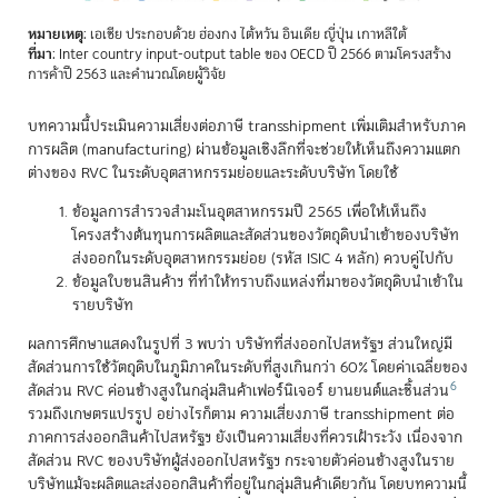
หมายเหตุ
: เอเชีย ประกอบด้วย ฮ่องกง ไต้หวัน อินเดีย ญี่ปุ่น เกาหลีใต้
ที่มา
: Inter country input-output table ของ OECD ปี 2566 ตามโครงสร้าง
การค้าปี 2563 และคำนวณโดยผู้วิจัย
บทความนี้ประเมินความเสี่ยงต่อภาษี transshipment เพิ่มเติมสำหรับภาค
การผลิต (manufacturing) ผ่านข้อมูลเชิงลึกที่จะช่วยให้เห็นถึงความแตก
ต่างของ RVC ในระดับอุตสาหกรรมย่อยและระดับบริษัท โดยใช้
ข้อมูลการสำรวจสำมะโนอุตสาหกรรมปี 2565 เพื่อให้เห็นถึง
โครงสร้างต้นทุนการผลิตและสัดส่วนของวัตถุดิบนำเข้าของบริษัท
ส่งออกในระดับอุตสาหกรรมย่อย (รหัส ISIC 4 หลัก) ควบคู่ไปกับ
ข้อมูลใบขนสินค้าฯ ที่ทำให้ทราบถึงแหล่งที่มาของวัตถุดิบนำเข้าใน
รายบริษัท
ผลการศึกษาแสดงในรูปที่ 3 พบว่า บริษัทที่ส่งออกไปสหรัฐฯ ส่วนใหญ่มี
สัดส่วนการใช้วัตถุดิบในภูมิภาคในระดับที่สูงเกินกว่า 60% โดยค่าเฉลี่ยของ
6
สัดส่วน RVC ค่อนข้างสูงในกลุ่มสินค้าเฟอร์นิเจอร์ ยานยนต์และชิ้นส่วน
รวมถึงเกษตรแปรรูป อย่างไรก็ตาม ความเสี่ยงภาษี transshipment ต่อ
ภาคการส่งออกสินค้าไปสหรัฐฯ ยังเป็นความเสี่ยงที่ควรเฝ้าระวัง เนื่องจาก
สัดส่วน RVC ของบริษัทผู้ส่งออกไปสหรัฐฯ กระจายตัวค่อนข้างสูงในราย
บริษัทแม้จะผลิตและส่งออกสินค้าที่อยู่ในกลุ่มสินค้าเดียวกัน โดยบทความนี้