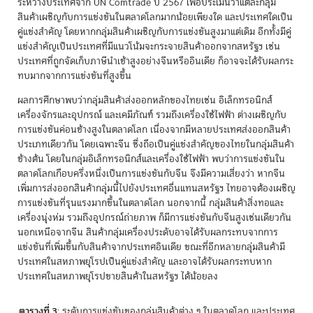
ระหว่างประเทศจาก UN Comtrade ปี 2567 เพื่อประเมินว่าแต่ละกลุ่ม
สินค้าเผชิญกับการแข่งขันในตลาดโลกมากน้อยเพียงใด และประเทศใดเป็น
คู่แข่งสำคัญ โดยหากกลุ่มสินค้าเผชิญกับการแข่งขันสูงมาแต่เดิม อีกทั้งมีคู่
แข่งสำคัญเป็นประเทศที่มีแนวโน้มจะกระจายสินค้าออกจากสหรัฐฯ เช่น
ประเทศที่ถูกจัดเก็บภาษีนำเข้าสูงอย่างจีนหรืออินเดีย ก็อาจจะได้รับผลกระ
ทบมากจากการแข่งขันที่สูงขึ้น
ผลการศึกษาพบว่ากลุ่มสินค้าส่งออกหลักของไทยเช่น อิเล็กทรอนิกส์
เครื่องจักรและอุปกรณ์ และเคมีภัณฑ์ รวมถึงเครื่องใช้ไฟฟ้า ต่างเผชิญกับ
การแข่งขันค่อนข้างสูงในตลาดโลก เนื่องจากมีหลายประเทศส่งออกสินค้า
ประเภทเดียวกัน โดยเฉพาะจีน ซึ่งถือเป็นคู่แข่งสำคัญของไทยในกลุ่มสินค้า
ข้างต้น โดยในกลุ่มอิเล็กทรอนิกส์และเครื่องใช้ไฟฟ้า พบว่าการแข่งขันใน
ตลาดโลกเกือบครึ่งหนึ่งเป็นการแข่งขันกับจีน จึงมีความเสี่ยงว่า หากจีน
เพิ่มการส่งออกสินค้ากลุ่มนี้ไปยังประเทศอื่นแทนสหรัฐฯ ไทยอาจต้องเผชิญ
การแข่งขันที่รุนแรงมากขึ้นในตลาดโลก นอกจากนี้ กลุ่มสินค้าสิ่งทอและ
เครื่องนุ่งห่ม รวมถึงอุปกรณ์ถ่ายภาพ ก็มีการแข่งขันกับจีนสูงเช่นเดียวกัน
นอกเหนือจากจีน สินค้ากลุ่มเครื่องประดับอาจได้รับผลกระทบจากการ
แข่งขันที่เพิ่มขึ้นกับสินค้าจากประเทศอินเดีย ขณะที่อีกหลายกลุ่มสินค้ามี
ประเทศในสหภาพยุโรปเป็นคู่แข่งสำคัญ และอาจได้รับผลกระทบหาก
ประเทศในสหภาพยุโรปขายสินค้าในสหรัฐฯ ได้น้อยลง
ตารางที่ 3
: ระดับการแข่งขันของกลุ่มสินค้าต่าง ๆ ในตลาดโลก และประเทศ