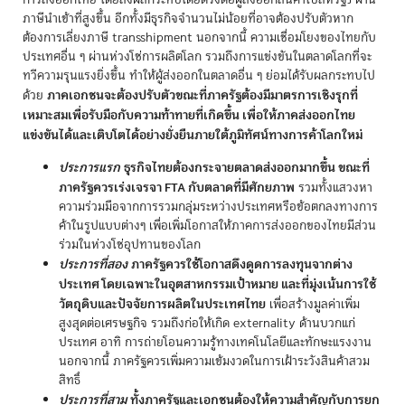
การส่งออกไทย โดยส่งผลกระทบโดยตรงต่อผู้ส่งออกสินค้าไปสหรัฐฯ ผ่าน
ภาษีนำเข้าที่สูงขึ้น อีกทั้งมีธุรกิจจำนวนไม่น้อยที่อาจต้องปรับตัวหาก
ต้องการเลี่ยงภาษี transshipment นอกจากนี้ ความเชื่อมโยงของไทยกับ
ประเทศอื่น ๆ ผ่านห่วงโซ่การผลิตโลก รวมถึงการแข่งขันในตลาดโลกที่จะ
ทวีความรุนแรงยิ่งขึ้น ทำให้ผู้ส่งออกในตลาดอื่น ๆ ย่อมได้รับผลกระทบไป
ภาคเอกชนจะต้องปรับตัวขณะที่ภาครัฐต้องมีมาตรการเชิงรุกที่
ด้วย
เหมาะสมเพื่อรับมือกับความท้าทายที่เกิดขึ้น เพื่อให้ภาคส่งออกไทย
แข่งขันได้และเติบโตได้อย่างยั่งยืนภายใต้ภูมิทัศน์ทางการค้าโลกใหม่
ประการแรก
ธุรกิจไทยต้องกระจายตลาดส่งออกมากขึ้น ขณะที่
ภาครัฐควรเร่งเจรจา FTA กับตลาดที่มีศักยภาพ
รวมทั้งแสวงหา
ความร่วมมือจากการรวมกลุ่มระหว่างประเทศหรือข้อตกลงทางการ
ค้าในรูปแบบต่างๆ เพื่อเพิ่มโอกาสให้ภาคการส่งออกของไทยมีส่วน
ร่วมในห่วงโซ่อุปทานของโลก
ประการที่สอง
ภาครัฐควรใช้โอกาสดึงดูดการลงทุนจากต่าง
ประเทศ โดยเฉพาะในอุตสาหกรรมเป้าหมาย และที่มุ่งเน้นการใช้
วัตถุดิบและปัจจัยการผลิตในประเทศไทย
เพื่อสร้างมูลค่าเพิ่ม
สูงสุดต่อเศรษฐกิจ รวมถึงก่อให้เกิด externality ด้านบวกแก่
ประเทศ อาทิ การถ่ายโอนความรู้ทางเทคโนโลยีและทักษะแรงงาน
นอกจากนี้ ภาครัฐควรเพิ่มความเข้มงวดในการเฝ้าระวังสินค้าสวม
สิทธิ์
ประการที่สาม
ทั้งภาครัฐและเอกชนต้องให้ความสำคัญกับการยก