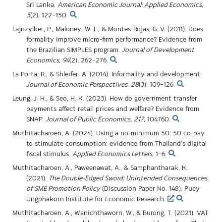
Sri Lanka.
American Economic Journal: Applied Economics
,
5
(2), 122–150.
Fajnzylber, P., Maloney, W. F., & Montes-Rojas, G. V. (2011). Does
formality improve micro-firm performance? Evidence from
the Brazilian SIMPLES program.
Journal of Development
Economics
,
94
(2), 262–276.
La Porta, R., & Shleifer, A. (2014). Informality and development.
Journal of Economic Perspectives
,
28
(3), 109–126.
Leung, J. H., & Seo, H. K. (2023). How do government transfer
payments affect retail prices and welfare? Evidence from
SNAP.
Journal of Public Economics
,
217
, 104760.
Muthitacharoen, A. (2024). Using a no-minimum 50: 50 co-pay
to stimulate consumption: evidence from Thailand’s digital
fiscal stimulus.
Applied Economics Letters
, 1–6.
Muthitacharoen, A., Paweenawat, A., & Samphantharak, K.
(2021).
The Double-Edged Sword: Unintended Consequences
of SME Promotion Policy
(Discussion Paper No. 148). Puey
Ungphakorn Institute for Economic Research.
Muthitacharoen, A., Wanichthaworn, W., & Burong, T. (2021). VAT