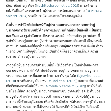
แต่ก็ยังเป็นความท้าทายต่อระบบเศรษฐกิจในหลายมิติ ทั้งในมิติของการ
เสียภาษีอย่างถูกต้อง
(
Muthitacharoen et al., 2021
)
การสร้างการ
แข่งขันที่ไม่เป็นธรรมระหว่างผู้ประกอบการในและนอกระบบ
(
La Porta &
Shleifer, 2014
)
รวมถึงการคุ้มครองทางสังคมของลูกจ้าง
การให้สิทธิประโยชน์กับผู้ประกอบการนอกระบบมากกว่าผู้
ดังนั้น
ประกอบการในระบบที่มีศักยภาพและขนาดใกล้กันเป็นสิ่งที่ไม่เป็นธรรม
และยังลดแรงจูงใจในการเข้าระบบ
เพราะมี informality premium ที่
จูงใจให้การอยู่นอกระบบคุ้มกว่าเพราะสามารถหลบเลี่ยงภาษี เลี่ยงการส่ง
สมทบประกันสังคมให้ลูกจ้าง เลี่ยงกฎหมายคุ้มครองแรงงาน ดังนั้น คำว่า
“นอกระบบ” ในปัจจุบัน ไม่น่าจะเป็นตัววัดที่ดีของ “ความเล็กและความ
เปราะบาง” ของผู้ประกอบการ
การจูงใจผู้ประกอบการเข้าระบบนั้นไม่ใช่เรื่องที่ง่าย โดยหัวใจของการ
ออกแบบ คือ การทำให้ประโยชน์ของการอยู่ในระบบดีกว่าการอยู่นอก
ระบบ ผ่านมาตรการที่ผสมระหว่างการลดต้นทุน (เช่น
Fajnzylber et al.
(2011)
) การเพิ่มแรงจูงใจ (เช่น
De Mel et al. (2013)
) และการเพิ่มความน่า
เชื่อถือของการบังคับใช้ (เช่น
Almeida & Carneiro (2012)
) การให้สิทธิ
ประโยชน์ที่เจาะจงแก่ผู้ประกอบการนอกระบบ อาจจะเป็นจุดเริ่มต้นของ
แรงจูงใจได้ แต่ก็ควรมีออกแบบเป้าหมายปลายทางที่บังคับให้ผู้ประกอบ
การเหล่านี้เข้ามาอยู่ในระบบ เพื่อเพิ่มประสิทธิภาพให้ระบบเศรษฐกิจในระยะ
ยาว และสร้างมาตรการที่เป็นธรรมได้ กิจการที่กำไรใกล้เคียงกันก็ควรมี