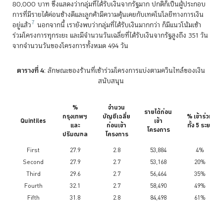
80,000 บาท ซึ่งแสดงว่ากลุ่มที่ได้รับเงินจากรัฐมาก ปกติก็เป็นผู้ประกอบ
การที่มีรายได้ค่อนข้างดีและลูกค้ามีความคุ้นเคยกับเทคโนโลยีทางการเงิน
7
อยู่แล้ว
นอกจากนี้ เรายังพบว่ากลุ่มที่ได้รับเงินมากกว่า ก็มีแนวโน้มเข้า
ร่วมโครงการทุกระยะ และมีจำนวนวันเฉลี่ยที่ได้รับเงินจากรัฐสูงถึง 351 วัน
จากจำนวนวันของโครงการทั้งหมด 494 วัน
ตารางที่ 4
: ลักษณะของร้านที่เข้าร่วมโครงการแบ่งตามควินไทล์ของเงิน
สนับสนุน
%
จำนวน
รายได้ก่อน
กรุงเทพฯ
บัญชีเฉลี่ย
% เข้าร่วม
Quintiles
เข้า
และ
ก่อนเข้า
ทั้ง 5 ระยะ
โครงการ
ปริมณฑล
โครงการ
First
27.9
2.8
53,884
4%
Second
27.9
2.7
53,168
20%
Third
29.6
2.7
56,464
35%
Fourth
32.1
2.7
58,490
49%
Fifth
31.8
2.8
84,498
61%