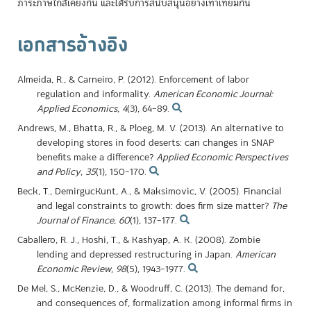
ภาระภาษีใกล้เคียงกัน และได้รับการสนับสนุนอย่างเท่าเทียมกัน
เอกสารอ้างอิง
Almeida, R., & Carneiro, P. (2012). Enforcement of labor
regulation and informality.
American Economic Journal:
Applied Economics
,
4
(3), 64–89.
Andrews, M., Bhatta, R., & Ploeg, M. V. (2013). An alternative to
developing stores in food deserts: can changes in SNAP
benefits make a difference?
Applied Economic Perspectives
and Policy
,
35
(1), 150–170.
Beck, T., DemirgucKunt, A., & Maksimovic, V. (2005). Financial
and legal constraints to growth: does firm size matter?
The
Journal of Finance
,
60
(1), 137–177.
Caballero, R. J., Hoshi, T., & Kashyap, A. K. (2008). Zombie
lending and depressed restructuring in Japan.
American
Economic Review
,
98
(5), 1943–1977.
De Mel, S., McKenzie, D., & Woodruff, C. (2013). The demand for,
and consequences of, formalization among informal firms in