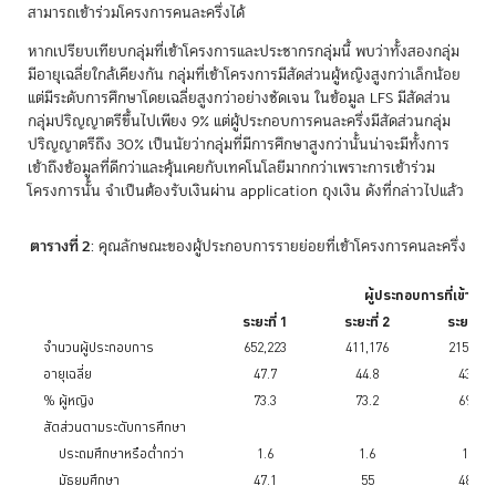
สามารถเข้าร่วมโครงการคนละครึ่งได้
หากเปรียบเทียบกลุ่มที่เข้าโครงการและประชากรกลุ่มนี้ พบว่าทั้งสองกลุ่ม
มีอายุเฉลี่ยใกล้เคียงกัน กลุ่มที่เข้าโครงการมีสัดส่วนผู้หญิงสูงกว่าเล็กน้อย
แต่มีระดับการศึกษาโดยเฉลี่ยสูงกว่าอย่างชัดเจน ในข้อมูล LFS มีสัดส่วน
กลุ่มปริญญาตรีขึ้นไปเพียง 9% แต่ผู้ประกอบการคนละครึ่งมีสัดส่วนกลุ่ม
ปริญญาตรีถึง 30% เป็นนัยว่ากลุ่มที่มีการศึกษาสูงกว่านั้นน่าจะมีทั้งการ
เข้าถึงข้อมูลที่ดีกว่าและคุ้นเคยกับเทคโนโลยีมากกว่าเพราะการเข้าร่วม
โครงการนั้น จำเป็นต้องรับเงินผ่าน application ถุงเงิน ดังที่กล่าวไปแล้ว
ตารางที่ 2
: คุณลักษณะของผู้ประกอบการรายย่อยที่เข้าโครงการคนละครึ่ง
ผู้ประกอบการที่เข้าโค
ระยะที่ 1
ระยะที่ 2
ระยะที่ 3
จำนวนผู้ประกอบการ
652,223
411,176
215,054
อายุเฉลี่ย
47.7
44.8
43.3
% ผู้หญิง
73.3
73.2
69.4
สัดส่วนตามระดับการศึกษา
ประถมศึกษาหรือต่ำกว่า
1.6
1.6
1.3
มัธยมศึกษา
47.1
55
48.7