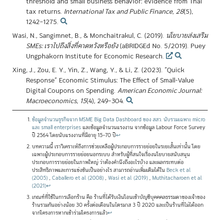
threshold and small business behavior: evidence from Thai
tax returns.
International Tax and Public Finance
,
28
(5),
1242–1275.
Wasi, N., Sangimnet, B., & Monchaitrakul, C. (2019).
นโยบายส่งเสริม
SMEs: เราไปถึงสิ่งที่คาดหวังหรือยัง
(aBRIDGEd No. 5/2019). Puey
Ungphakorn Institute for Economic Research.
Xing, J., Zou, E. Y., Yin, Z., Wang, Y., & Li, Z. (2023). “Quick
Response” Economic Stimulus: The Effect of Small-Value
Digital Coupons on Spending.
American Economic Journal:
Macroeconomics
,
15
(4), 249–304.
ข้อมูลจำนวนธุรกิจจาก MSME Big Data Dashboard ของ สสว. นับรวมเฉพาะ micro
และ small enterprises
และข้อมูลจำนวนแรงงาน จากข้อมูล Labour Force Survey
ปี 2564 โดยนับแรงงานที่มีอายุ 15–70 ปี
↩
บทความนี้ เราวิเคราะห์ถึงการช่วยเหลือผู้ประกอบการรายย่อยในระยะสั้นเท่านั้น โดย
เฉพาะผู้ประกอบการรายย่อยนอกระบบ สำหรับผู้ที่สนใจเรื่องนโยบายสนับสนุน
ประกอบการรายย่อยในภาพใหญ่ ว่าต้องคำนึงถึงอะไรบ้าง และผลกระทบต่อ
ประสิทธิภาพและการแข่งขันเป็นอย่างไร สามารถอ่านเพิ่มเติมได้ใน
Beck et al.
(2005)
,
Caballero et al. (2008)
,
Wasi et al. (2019)
,
Muthitacharoen et al.
(2021)
↩
เกณฑ์ที่ใช้ในการเลือกร้าน คือ ร้านที่ได้รับเงินโอนเข้าบัญชีบุคคคลธรรมดาของเจ้าของ
ร้านรวมกันอย่างน้อย 30 ครั้งต่อเดือนในไตรมาส 3 ปี 2020 และเป็นร้านที่ไม่ได้ออก
จากโครงการหากเข้าร่วมโครงการแล้ว
↩