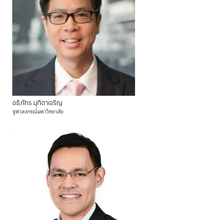
อธิภัทร
มุทิตาเจริญ
จุฬาลงกรณ์มหาวิทยาลัย