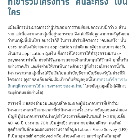
ที่เข้ารวมโครงการ “คนละครึ่ง” เป็น
ใคร
แม้จะมีการประมาณการว่าผู้ประกอบการรายย่อยนอกระบบมีกว่า 2 ล้าน
ราย แต่เนื่องจากคนกลุ่มนี้อยู่นอกระบบ จึงไม่ได้มีข้อมูลจากภาครัฐชัดเจน
ว่าคนกลุ่มนี้เป็นใคร อย่างไรก็ดี ในการเข้าร่วมโครงการ “คนละครึ่ง” นั้น
ประชาชนต้องใช้จ่ายผ่าน application เป๋าตัง และผู้ประกอบการต้องรับ
เงินผ่าน application ถุงเงิน ซึ่งการที่โครงการให้ทำธุรกรรมผ่าน e-
payment เท่านั้น ช่วยให้รัฐสามารถจ่ายเงินสนับสนุนให้ร้านค้าทุกสิ้นวัน
อย่างรวดเร็ว และยังช่วยให้เราเห็นภาพด้วยว่าผู้ที่เข้าร่วมโครงการนี้เป็น
ใคร เพราะคนกลุ่มนี้จะได้รับเงินโอนเข้าบัญชีจากบัญชีของรัฐในช่วงที่มี
โครงการ (ดูรายละเอียดเพิ่มเติมเกี่ยวกับข้อมูลชุดนี้ใน
บทความวิจัย “เจาะ
ลึกพฤติกรรมการใช้ e-Payment ของคนไทย”
โดยข้อมูลชุดนี้ไม่ได้มีการ
ระบุตัวตนแต่อย่างใด)
ตารางที่ 2 แสดงจำนวนและคุณลักษณะของผู้ประกอบการที่เข้าร่วม
โครงการคนละครึ่งตามเวลาที่เข้าโครงการครั้งแรกจากข้อมูลของเจ้าของ
บัญชี ผู้ประกอบการส่วนใหญ่เข้าโครงการตั้งแต่ในระยะที่ 1–3 อายุเฉลี่ย
40–48 ปี ประมาณ 70% เป็นผู้หญิง ส่วนมากจบมัธยมศึกษา คอลัมน์
สุดท้ายเป็นลักษณะของแรงงานจากข้อมูล Labour Force Survey (LFS)
ที่เป็นกลุ่ม self-employed หรือเจ้าของกิจการ และทำธุรกิจในกลุ่มที่