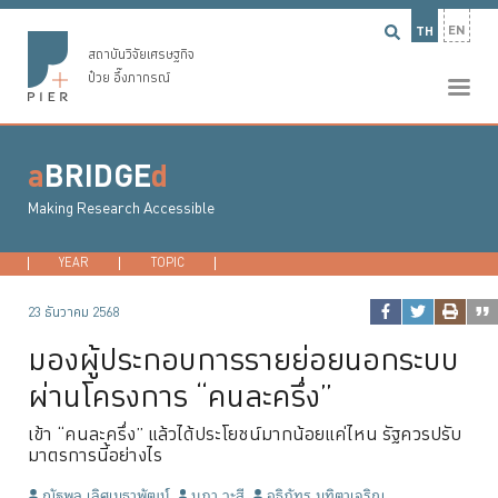
EN
TH
สถาบันวิจัยเศรษฐกิจ
ป๋วย อึ๊งภากรณ์
a
BRIDGE
d
Making Research Accessible
YEAR
2026
TOPIC
2025
DEVELOPMENT ECONOMICS
2024
2023
...
MACROECONO
23 ธันวาคม 2568
มองผู้ประกอบการรายย่อยนอกระบบ
ผ่านโครงการ “คนละครึ่ง”
เข้า “คนละครึ่ง” แล้วได้ประโยชน์มากน้อยแค่ไหน รัฐควรปรับ
มาตรการนี้อย่างไร
ณัฐพล เลิศเมธาพัฒน์
นฎา วะสี
อธิภัทร มุทิตาเจริญ