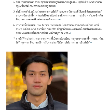
ยอดขายรวมคิดมาจากบัญชีซึ่งมีจำนวนธุรกรรมมากที่สุดและบัญชีที่ได้รับเงินจากภาค
รัฐในช่วงที่มีโครงการคนละครึ่งคูณสอง
↩
ทั้งนี้ การเข้าร่วมในแต่ละระยะ อาจจะไม่ได้ random นัก กลุ่มที่เลือกเข้าโครงการก่อนก็
อาจจะเป็นกลุ่มที่คาดว่าจะได้รับประโยชน์จากโครงการมากกว่ากลุ่มอื่น ๆ ตัวเลขข้างต้น
จึงอาจจะ overestimate ผลของโครงการ
↩
งานวิจัยนี้สร้างตัวแปร outcome รายจังหวัด โดยคำนวณค่าเฉลี่ยในแต่ละสัปดาห์
สำหรับแต่ละจังหวัด จากนั้นเปรียบเทียบข้อมูลก่อนและหลังการเปิดตัวโครงการคนละ
ครึ่งบนแพลตฟอร์มเดลิเวอรีในต้นเดือนตุลาคม 2564
↩
รายได้ดังกล่าวคำนวณจากธุรกรรมที่เป็นการโอนเงินจากบุคคลธรรมดาที่คาดเดาว่าร้าน
ใช้ทำธุรกรรม ซึ่งอาจจะมีการนับรวมส่วนที่มิใช่รายได้จากการขายสินค้าได้
↩