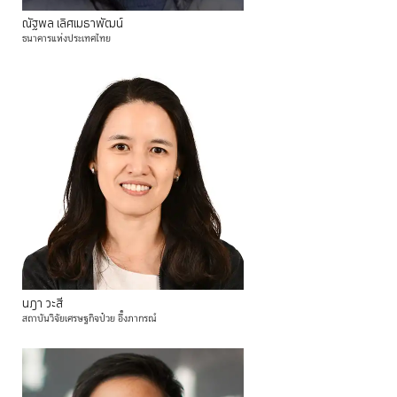
ณัฐพล
เลิศเมธาพัฒน์
ธนาคารแห่งประเทศไทย
นฎา
วะสี
สถาบันวิจัยเศรษฐกิจป๋วย
อึ๊งภากรณ์