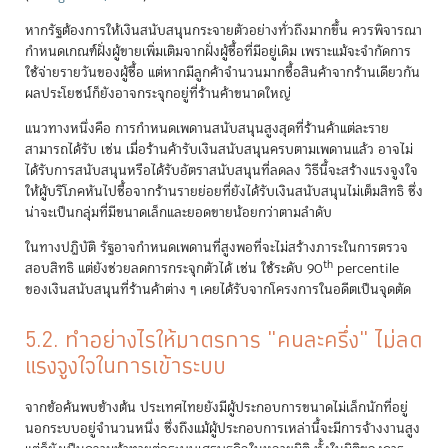
หากรัฐต้องการให้เงินสนับสนุนกระจายตัวอย่างทั่วถึงมากขึ้น ควรพิจารณา
กำหนดเกณฑ์ฝั่งผู้ขายเพิ่มเติมจากฝั่งผู้ซื้อที่มีอยู่เดิม เพราะแม้จะจำกัดการ
ใช้จ่ายรายวันของผู้ซื้อ แต่หากมีลูกค้าจำนวนมากซื้อสินค้าจากร้านเดียวกัน
ผลประโยชน์ก็ยังอาจกระจุกอยู่ที่ร้านค้าขนาดใหญ่
แนวทางหนึ่งคือ การกำหนดเพดานสนับสนุนสูงสุดที่ร้านค้าแต่ละราย
สามารถได้รับ เช่น เมื่อร้านค้ารับเงินสนับสนุนครบตามเพดานแล้ว อาจไม่
ได้รับการสนับสนุนหรือได้รับอัตราสนับสนุนที่ลดลง วิธีนี้จะสร้างแรงจูงใจ
ให้ผู้บริโภคหันไปซื้อจากร้านรายย่อยที่ยังได้รับเงินสนับสนุนไม่เต็มสิทธิ ซึ่ง
น่าจะเป็นกลุ่มที่มีขนาดเล็กและยอดขายน้อยกว่าตามลำดับ
ในทางปฏิบัติ รัฐอาจกำหนดเพดานที่สูงพอที่จะไม่สร้างภาระในการตรวจ
th
สอบสิทธิ แต่ยังช่วยลดการกระจุกตัวได้ เช่น ใช้ระดับ 90
percentile
ของเงินสนับสนุนที่ร้านค้าต่าง ๆ เคยได้รับจากโครงการในอดีตเป็นจุดตัด
5.2. ทำอย่างไรให้มาตรการ "คนละครึ่ง" ไม่ลด
แรงจูงใจในการเข้าระบบ
จากข้อค้นพบข้างต้น ประเทศไทยยังมีผู้ประกอบการขนาดไม่เล็กนักที่อยู่
นอกระบบอยู่จำนวนหนึ่ง ซึ่งถึงแม้ผู้ประกอบการเหล่านี้จะมีการจ้างงานสูง