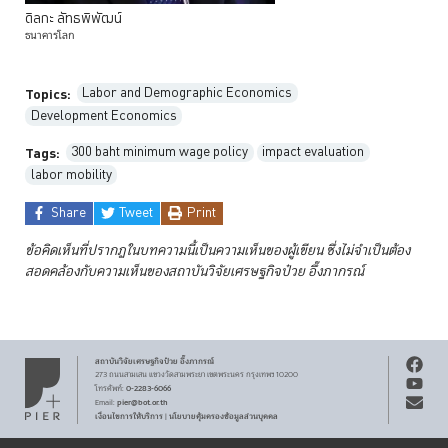
ดิลกะ
ลัทธพิพัฒน์
ธนาคารโลก
Labor and Demographic Economics
Topics:
Development Economics
300 baht minimum wage policy
impact evaluation
Tags:
labor mobility
Share
Tweet
Print
ข้อคิดเห็นที่ปรากฏในบทความนี้เป็นความเห็นของผู้เขียน ซึ่งไม่จำเป็นต้อง
สอดคล้องกับความเห็นของสถาบันวิจัยเศรษฐกิจป๋วย
อึ๊งภากรณ์
สถาบันวิจัยเศรษฐกิจ
ป๋วย อึ๊งภากรณ์
273 ถนนสามเสน
แขวงวัดสามพระยา
เขตพระนคร
กรุงเทพฯ 10200
0-2283-6066
โทรศัพท์
:
pier@bot.or.th
Email:
เงื่อนไขการให้บริการ
นโยบายคุ้มครองข้อมูลส่วนบุคคล
|
สงวนลิขสิทธิ์ พ.ศ.
2569
สถาบันวิจัยเศรษฐกิจ
ป๋วย อึ๊งภากรณ์
รับจดหมายข่าว PIER