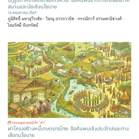
ปฏิรูปภาคเกษตรไทยให้ไร้ควัน: ข้อค้นพบจากการทดลองภาค
สนามและนัยเชิงนโยบาย
14 พฤษภาคม 2569
ภูมิสิทธิ์ มหาสุวีระชัย
วิษณุ อรรถวานิช
กรรณิการ์ ธรรมพานิชวงค์
โสมรัศมิ์ จันทรัตน์
เศรษฐศาสตร์เข้า “ท่า”
ผ่าโครงสร้างหนี้เกษตรกรไทย: ข้อค้นพบเชิงประจักษ์และทาง
เลือกนโยบาย