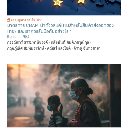
เศรษฐศาสตร์เข้า “ท่า”
มาตรการ CBAM น่ากังวลแค่ไหนสำหรับสินค้าส่งออกของ
ไทย? และเราควรรับมือกันอย่างไร?
5 มกราคม 2569
กรรณิการ์ ธรรมพานิชวงค์
ถลัชนันท์ ตันติเวชวุฒิกุล
กฤษฎ์เลิศ สัมพันธารักษ์
คณิสร์ แสงโชติ
จิรายุ จันทรสาขา