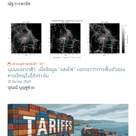
ณัฐ ธารพานิช
เศรษฐศาสตร์เข้า “ท่า”
มุมมองจากฟ้า: เมื่อข้อมูล “แสงไฟ” บอกเราว่าการฟื้นตัวของ
หาดใหญ่ไม่ได้เท่ากัน
23 มีนาคม 2569
ปุณณ์ บุญชูช่วย