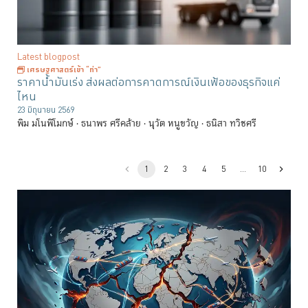
Latest blogpost
เศรษฐศาสตร์เข้า “ท่า”
ราคาน้ำมันเร่ง ส่งผลต่อการคาดการณ์เงินเฟ้อของธุรกิจแค่
ไหน
23 มิถุนายน 2569
พิม มโนพิโมกษ์
ธนาพร ศรีคล้าย
นุวัต หนูขวัญ
ธนิสา ทวิชศรี
1
2
3
4
5
…
10