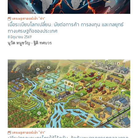
เศรษฐศาสตร์เข้า “ท่า”
เมื่อระเบียบโลกเปลี่ยน: นัยต่อการค้า การลงทุน และกลยุทธ์
ทางเศรษฐกิจของประเทศ
8 มิถุนายน 2569
นุวัต หนูขวัญ
ฐิติ ทศบวร
เศรษฐศาสตร์เข้า “ท่า”