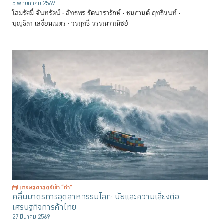
5 พฤษภาคม 2569
โสมรัศมิ์ จันทรัตน์
ลัทธพร รัตนวรารักษ์
ชนกานต์ ฤทธินนท์
บุญธิดา เสงี่ยมเนตร
วรฤทธิ์ วรรณวาณิชย์
เศรษฐศาสตร์เข้า “ท่า”
คลื่นมาตรการอุตสาหกรรมโลก: นัยและความเสี่ยงต่อ
เศรษฐกิจการค้าไทย
27 มีนาคม 2569