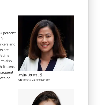
0 percent.
firm
orkers and
ts are
fetime
orm also
 flattens
bsequent
ศุภนิจ
ปิยะพรมดี
evealed-
University College London