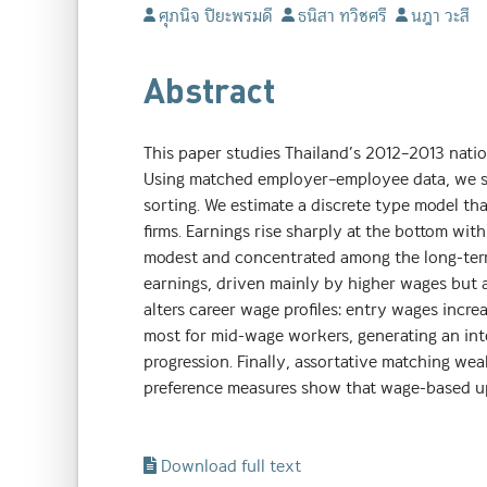
ศุภนิจ ปิยะพรมดี
ธนิสา ทวิชศรี
นฎา วะสี
Abstract
This paper studies Thailand’s 2012–2013 nat
Using matched employer–employee data, we st
sorting. We estimate a discrete type model th
firms. Earnings rise sharply at the bottom wi
modest and concentrated among the long-term 
earnings, driven mainly by higher wages but 
alters career wage profiles: entry wages incr
most for mid-wage workers, generating an in
progression. Finally, assortative matching w
preference measures show that wage-based upg
Download full text