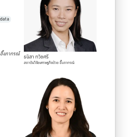
data
อึ๊งภากรณ์
ธนิสา
ทวิชศรี
สถาบันวิจัยเศรษฐกิจป๋วย
อึ๊งภากรณ์