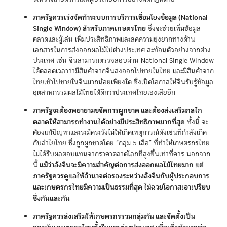
ภาครัฐควรเร่งจัดทำระบบการบริการเชื่อมโยงข้อมูล (National
Single Window) สำหรับภาคเกษตรไทย
ซึ่งจะช่วยเพิ่มข้อมูล
ตลาดและผู้เล่น เพิ่มประสิทธิภาพและลดความยุ่งยากทางด้าน
เอกสารในการส่งออกผลไม้ไปต่างประเทศ สะท้อนตัวอย่างจากต่าง
ประเทศ เช่น จีนสามารถตรวจสอบผ่าน National Single Window
ได้ตลอดเวลาว่ามีสินค้าจากจีนส่งออกไปขายในไทย และมีสินค้าจาก
ไทยเข้าไปขายในจีนมากน้อยเพียงใด ซึ่งเปิดโอกาสให้จีนรับรู้ข้อมูล
อุตสาหกรรมผลไม้ไทยได้ดีกว่าประเทศไทยเองเสียอีก
ภาครัฐจะต้องพยายามขจัดการผูกขาด และต้องส่งเสริมกลไก
ตลาดให้สามารถทำงานได้อย่างมีประสิทธิภาพมากที่สุด
ทั้งนี้ จะ
ต้องแก้ปัญหาและระมัดระวังไม่ให้เกิดเหตุการณ์ดังเช่นที่กำลังเกิด
กับลำไยไทย ซึ่งถูกผูกขาดโดย “กลุ่ม 5 เสือ” ที่ทำให้เกษตรกรไทย
ไม่ได้รับผลตอบแทนจากราคาตลาดโลกที่สูงขึ้นเท่าที่ควร นอกจาก
แม้ว่าล้งจีนจะมีความสำคัญต่อการส่งออกผลไม้ไทยมาก แต่
นี้
ภาครัฐควรดูแลให้อำนาจต่อรองระหว่างล้งจีนกับผู้ประกอบการ
และเกษตรกรไทยมีความเป็นธรรมที่สุด ไม่ฉวยโอกาสเอาเปรียบ
ซึ่งกันและกัน
ภาครัฐควรส่งเสริมให้เกษตรกรรวมกลุ่มกัน และจัดตั้งเป็น