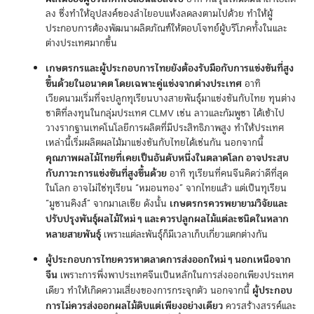
ลง ซึ่งทำให้อุปสงค์ของลำไยอบแห้งลดลงตามไปด้วย ทำให้ผู้
ประกอบการต้องพัฒนาผลิตภัณฑ์ให้ตอบโจทย์ผู้บริโภคทั้งในและ
ต่างประเทศมากขึ้น
เกษตรกรและผู้ประกอบการไทยยังต้องรับมือกับการแข่งขันที่สูง
ขึ้นด้วยในอนาคต โดยเฉพาะคู่แข่งจากต่างประเทศ
อาทิ
เวียดนามเริ่มที่จะปลูกทุเรียนบางสายพันธุ์มาแข่งขันกับไทย ทุนต่าง
ชาติที่ลงทุนในกลุ่มประเทศ CLMV เช่น ลาวและกัมพูชา ได้เข้าไป
วางรากฐานเทคโนโลยีการผลิตที่มีประสิทธิภาพสูง ทำให้ประเทศ
เหล่านี้เริ่มผลิตผลไม้มาแข่งขันกับไทยได้เช่นกัน นอกจากนี้
คุณภาพผลไม้ไทยที่เคยเป็นอันดับหนึ่งในตลาดโลก อาจประสบ
กับภาวะการแข่งขันที่สูงขึ้นด้วย
อาทิ ทุเรียนที่คนจีนคิดว่าดีที่สุด
ในโลก อาจไม่ใช่ทุเรียน “หมอนทอง” จากไทยแล้ว แต่เป็นทุเรียน
เกษตรกรควรพยายามวิจัยและ
“มูซานคิงส์” จากมาเลเซีย ดังนั้น
ปรับปรุงพันธุ์ผลไม้ใหม่ ๆ และควรปลูกผลไม้แต่ละชนิดในหลาก
หลายสายพันธุ์
เพราะแต่ละพันธุ์ก็มีเวลาเก็บเกี่ยวแตกต่างกัน
ผู้ประกอบการไทยควรหาตลาดการส่งออกใหม่ ๆ นอกเหนือจาก
จีน
เพราะการพึ่งพาประเทศจีนเป็นหลักในการส่งออกเพียงประเทศ
ผู้ประกอบ
เดียว ทำให้เกิดความเสี่ยงของการกระจุกตัว นอกจากนี้
การไม่ควรส่งออกผลไม้ดิบแต่เพียงอย่างเดียว
ควรสร้างสรรค์และ