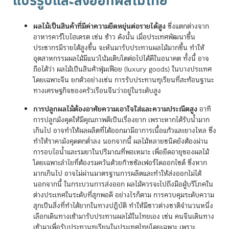
แปรรูปและส่งออกผลไม้ไทย
ผลไม้เป็นสินค้าที่มีค่าความยืดหยุ่นต่อรายได้สูง
ซึ่งแตกต่างจาก
อาหารคาร์โบไฮเดรต เช่น ข้าว ดังนั้น เมื่อประเทศพัฒนาขึ้น
ประชากรมีรายได้สูงขึ้น จะหันมารับประทานผลไม้มากขึ้น ทำให้
อุตสาหกรรมผลไม้มีแนวโน้มเติบโตต่อไปได้ดีในอนาคต ทั้งนี้ อาจ
ถือได้ว่า ผลไม้เป็นสินค้าฟุ่มเฟือย (luxury goods) ในบางประเทศ
โดยเฉพาะจีน ยกตัวอย่างเช่น การรับประทานทุเรียนที่สะท้อนฐานะ
ทางเศรษฐกิจของครัวเรือนจีนว่าอยู่ในระดับสูง
การปลูกผลไม้ต้องอาศัยความเอาใจใส่และความประณีตสูง
อาทิ
การปลูกมังคุดให้มีคุณภาพดีเป็นเรื่องยาก เพราะหากได้รับน้ำมาก
เกินไป อาจทำให้ผลผลิตที่ได้ออกมามีอาการเนื้อแก้วและยางไหล ซึ่ง
ทำให้ราคามังคุดตกต่ำลง นอกจากนี้ ผลไม้หลายชนิดยังต้องผ่าน
การอบไอน้ำและรมยาในปริมาณที่พอเหมาะ เพื่อยืดอายุของผลไม้
โดยเฉพาะลำไยที่ต้องรมควันด้วยก๊าซซัลเฟอร์ไดออกไซด์ ซึ่งหาก
มากเกินไป อาจไม่ผ่านมาตรฐานการผลิตและทำให้ส่งออกไม่ได้
นอกจากนี้ ในกระบวนการส่งออก ผลไม้ควรจะไปถึงมือผู้บริโภคใน
ต่างประเทศในระดับที่สุกพอดี อย่างไรก็ตาม การควบคุมระดับความ
สุกเป็นสิ่งที่ทำได้ยากในทางปฏิบัติ ทำให้มีชาวต่างชาติจำนวนหนึ่ง
เลือกเดินทางเข้ามารับประทานผลไม้ในไทยเอง เช่น คนจีนเดินทาง
เข้ามาเพื่อรับประทานทุเรียนในประเทศไทยโดยเฉพาะ เพราะ