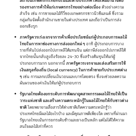
สถาบันเกษตรกรไทยทั้งในและต่างประเทศ เพื่อเพิ่มอำนาจต่อ
รองทางการค้าให้แก่เกษตรกรไทยอย่างต่อเนื่อง
ตัวอย่างความ
สำเร็จ เช่น การขายผลไม้กีวี่ของเกษตรกรชาวนิวซีแลนด์ ซึ่งรวม
กลุ่มกันจัดตั้งสำนักงานขายในต่างประเทศ และถือว่าเป็นการส่ง
ออกเชิงรุก
ภาครัฐควรเร่งเจรจาการค้าเพื่อประโยชน์แก่ผู้ประกอบการผลไม้
ไทยในการหาช่องทางการส่งออกใหม่ ๆ
อาทิ ผู้ประกอบการบาง
รายที่หันไปส่งออกไปเกาหลีใต้แทนจีน แต่ภาษีส่งออกไปเกาหลีใต้
จากไทยนั้นกลับสูงถึงร้อยละ 24–30 ซึ่งสร้างต้นทุนให้แก่ผู้
ภาครัฐควรเจรจาและส่งเสริมการใช้
ประกอบการมาก นอกจากนี้
เงินสกุลท้องถิ่น (local currency) ในการค้าขายกับประเทศต่าง
ๆ
เช่น การแลกเปลี่ยนเงินวอนและบาทโดยตรง ซึ่งจะช่วยลดความ
ผันผวนของค่าเงินให้แก่ผู้ประกอบการ
รัฐบาลไทยต้องยกระดับการพัฒนาอุตสาหกรรมผลไม้ไทยให้เป็น
วาระแห่งชาติ และสร้างความตระหนักรู้ในผลไม้ไทยให้กับชาวต่าง
ชาติ
โดยพยายามสื่อสารให้ต่างชาติเกิดความตระหนักรู้ว่า
ประเทศไทยมีผลไม้อะไรบ้าง และมีคุณภาพดีเพียงใด เพราะที่ผ่านมา
รัฐบาลไทยเน้นการยกระดับข้าวและยางเป็นหลัก แต่ไม่ได้ให้ความ
สนใจผลไม้เท่าที่ควร