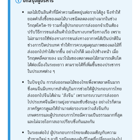
บทสรุปผู้บริหาร
ผลไม้เป็นสินค้าที่มีค่าความยืดหยุ่นต่อรายได้สูง จึงทำให้
ยอดคำสั่งซื้อของผลไม้บางชนิดลดลงอย่างมากในช่วง
วิกฤตโควิด-19 รวมทั้งผู้ประกอบการส่งออกจำเป็นต้อง
ปรับวิธีการขนส่งสินค้าไปเป็นทางบกหรือทางเรือ เพราะ
ไม่สามารถใช้ช่องทางการขนส่งทางอากาศได้เป็นปกติใน
ช่วงการปิดประเทศ ทำให้การควบคุมคุณภาพของผลไม้ที่
ส่งออกไปทำได้ยากขึ้น อย่างไรก็ดี มองไปข้างหน้า เมื่อ
วิกฤตคลี่คลายลง แนวโน้มของตลาดผลไม้สามารถเติบโต
ได้ต่อเนื่องในระยะยาว ตามรายได้ที่เพิ่มขึ้นของประชากร
ในประเทศต่าง ๆ
ในปัจจุบัน การส่งออกผลไม้ของไทยพึ่งพาตลาดจีนมาก
ซึ่งคนจีนมีบทบาทสำคัญในการช่วยให้ผู้ประกอบการไทย
ส่งออกไปจีนได้ผ่าน “ล้งจีน” เพราะกระบวนการส่งออก
ไปประเทศจีนมีความยุ่งยากและซับซ้อนสูง อย่างไรก็ตาม
ภาครัฐควรดูแลให้อำนาจต่อรองระหว่างล้งจีนกับ
เกษตรกรและผู้ประกอบการไทยมีความเป็นธรรมมากที่สุด
และไม่ฉวยโอกาสเอาเปรียบซึ่งกันและกัน
ในระยะต่อไป ผู้ประกอบการไทยจะต้องเผชิญกับความ
ท้าทายใหม่ ๆ อาทิ รสนิยมของผู้บริโภคที่เปลี่ยนแปลงไป