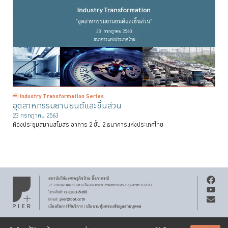
Industry Transformation Series
อุตสาหกรรมยานยนต์และชิ้นส่วน
23 กรกฎาคม 2563
ห้องประชุมสมานสโมสร อาคาร 2 ชั้น 2 ธนาคารแห่งประเทศไทย
สถาบันวิจัยเศรษฐกิจ
ป๋วย อึ๊งภากรณ์
273 ถนนสามเสน
แขวงวัดสามพระยา
เขตพระนคร
กรุงเทพฯ 10200
0-2283-6066
โทรศัพท์
:
pier@bot.or.th
Email:
เงื่อนไขการให้บริการ
นโยบายคุ้มครองข้อมูลส่วนบุคคล
|
สงวนลิขสิทธิ์ พ.ศ.
2569
สถาบันวิจัยเศรษฐกิจ
ป๋วย อึ๊งภากรณ์
รับจดหมายข่าว PIER
Creative Commons