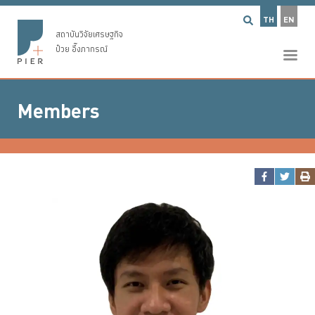
TH
EN
สถาบันวิจัยเศรษฐกิจ
ป๋วย อึ๊งภากรณ์
Members