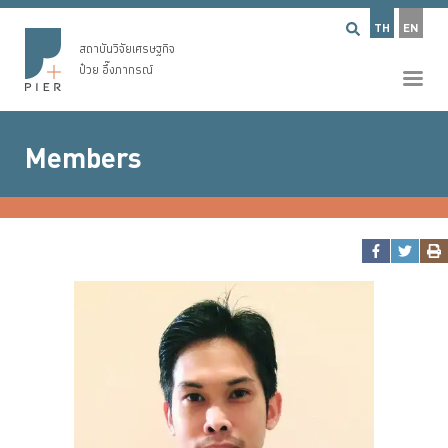
TH
EN
สถาบันวิจัยเศรษฐกิจ
ป๋วย อึ๊งภากรณ์
Members