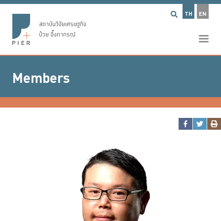
TH
EN
สถาบันวิจัยเศรษฐกิจ
ป๋วย อึ๊งภากรณ์
Members