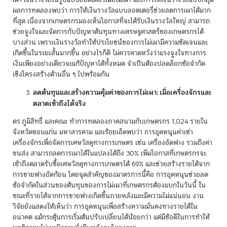
ผลการทดลองพบว่า การให้เงินรางวัลแบบลอตเตอรี่ช่วยลดการเผาได้มาก
ที่สุด เนื่องจากเกษตรกรมองเห็นโอกาสที่จะได้รับเงินรางวัลใหญ่ สามารถ
ช่วยจูงใจและจัดการกับปัญหาต้นทุนทางเศรษฐศาสตร์ของเกษตรกรได้
บางส่วน เพราะเงินรางวัลทำให้ประโยชน์ของการไม่เผามีความชัดเจนและ
เกิดขึ้นในระยะสั้นมากขึ้น อย่างไรก็ดี ไม่ควรคาดหวังว่าแรงจูงใจทางการ
เงินเพียงอย่างเดียวจะแก้ปัญหาได้ทั้งหมด จำเป็นต้องปลดล็อกข้อจำกัด
เชิงโครงสร้างด้านอื่น ๆ ไปพร้อมกัน
ลดต้นทุนและสร้างความคุ้มค่าของการไม่เผา: เมื่อเครื่องจักรและ
ตลาดเข้าถึงได้จริง
ดร.ภูมิสิทธิ์ และคณะ ทำการทดลองภาคสนามกับเกษตรกร 1,024 รายใน
จังหวัดขอนแก่น มหาสารคาม และร้อยเอ็ดพบว่า การอุดหนุนค่าเช่า
เครื่องจักรเพื่อจัดการเศษวัสดุทางการเกษตร เช่น เครื่องอัดฟาง รวมถึงค่า
ขนส่ง สามารถลดการเผาได้ในแปลงได้ถึง 30% เพิ่มโอกาสที่เกษตรกรจะ
เข้าถึงตลาดรับซื้อเศษวัสดุทางการเกษตรได้ 69% และช่วยสร้างรายได้จาก
การขายฟางอัดก้อน โดยจุดสำคัญของมาตรการนี้คือ การอุดหนุนช่วยลด
ข้อจำกัดในส่วนของต้นทุนของการไม่เผาที่เกษตรกรต้องแบกในวันนี้ ใน
ขณะที่รายได้จากการขายฟางเกิดขึ้นภายหลังและมีความไม่แน่นอน งาน
วิจัยยังแสดงให้เห็นว่า การอุดหนุนเพื่อสร้างความมั่นคงทางรายได้ใน
อนาคต แม้กระตุ้นการเริ่มต้นปรับเปลี่ยนได้น้อยกว่า แต่มีข้อดีในการทำให้