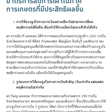
มาตรการลดการเผาในภาค
การเกษตรที่มีประสิทธิผลขึ้น
การให้แรงจูงใจทางการเงินอย่างเดียวไม่สามารถเปลี่ยน
พฤติกรรมได้ยั่งยืน: ต้องทำให้ทางเลือกไม่เผาเข้าถึงได้จริง
ดร.กรรณิการ์ และคณะ ได้ทำการทดลองกับเกษตรกรปลูกข้าว 200 รายใน
จังหวัดนครสวรรค์ พิจิตร กำแพงเพชร พิษณุโลก สิงห์บุรี และชัยนาท พบ
ว่าการให้เงินอุดหนุนเพื่อให้เกษตรกรไถกลบแทนการเผาเพื่อสร้างแรงจูงใจ
และลดต้นทุนทางเศรษฐศาสตร์ ควบคู่กับการมีผู้ให้บริการครบวงจรเพื่อ
ช่วยให้การไถกลบทำได้ง่าย และการให้ข้อมูลเกี่ยวกับผลกระทบของการเผา
ต่อสุขภาพของตนเองและคนในสังคมเพื่อช่วยลดปัญหา externality จะ
ช่วยเพิ่มการยอมรับการไถกลบ และที่สำคัญคือทำให้เกษตรกรปรับเปลี่ยน
พฤติกรรมอย่างยั่งยืน แม้จะเลิกให้เงินอุดหนุนแล้ว
รูปแบบการให้แรงจูงใจทางการเงินสำคัญ: เงินเท่ากัน แต่ผลต่อ
พฤติกรรมไม่เท่ากัน
ดร.วิษณุ และคณะ ทำการทดลองภาคสนามกับเกษตรกร 299 รายใน
จังหวัดนครนายก พระนครศรีอยุธยา และฉะเชิงเทรา ซึ่งเปรียบเทียบการให้
แรงจูงใจทางการเงิน 3 รูปแบบ ได้แก่ เงินรางวัลที่ให้แบบแน่นอนเมื่อไม่
เผา เงินรางวัลในรูปแบบลอตเตอรี่เมื่อไม่เผา และการให้เงินรางวัลแบบกลุ่ม