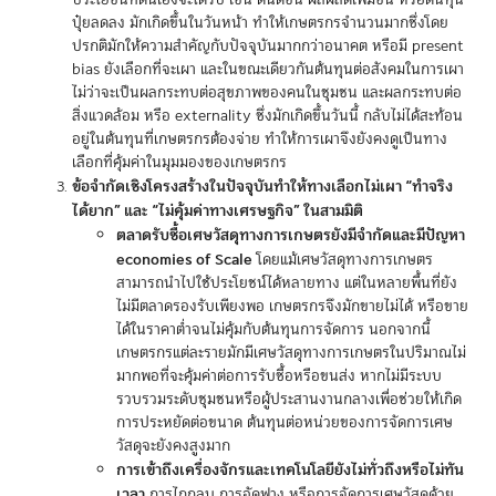
ปุ๋ยลดลง มักเกิดขึ้นในวันหน้า ทำให้เกษตรกรจำนวนมากซึ่งโดย
ปรกติมักให้ความสำคัญกับปัจจุบันมากกว่าอนาคต หรือมี present
bias ยังเลือกที่จะเผา และในขณะเดียวกันต้นทุนต่อสังคมในการเผา
ไม่ว่าจะเป็นผลกระทบต่อสุขภาพของคนในชุมชน และผลกระทบต่อ
สิ่งแวดล้อม หรือ externality ซึ่งมักเกิดขึ้นวันนี้ กลับไม่ได้สะท้อน
อยู่ในต้นทุนที่เกษตรกรต้องจ่าย ทำให้การเผาจึงยังคงดูเป็นทาง
เลือกที่คุ้มค่าในมุมมองของเกษตรกร
ข้อจำกัดเชิงโครงสร้างในปัจจุบันทำให้ทางเลือกไม่เผา “ทำจริง
ได้ยาก” และ “ไม่คุ้มค่าทางเศรษฐกิจ” ในสามมิติ
ตลาดรับซื้อเศษวัสดุทางการเกษตรยังมีจำกัดและมีปัญหา
economies of Scale
โดยแม้เศษวัสดุทางการเกษตร
สามารถนำไปใช้ประโยชน์ได้หลายทาง แต่ในหลายพื้นที่ยัง
ไม่มีตลาดรองรับเพียงพอ เกษตรกรจึงมักขายไม่ได้ หรือขาย
ได้ในราคาต่ำจนไม่คุ้มกับต้นทุนการจัดการ นอกจากนี้
เกษตรกรแต่ละรายมักมีเศษวัสดุทางการเกษตรในปริมาณไม่
มากพอที่จะคุ้มค่าต่อการรับซื้อหรือขนส่ง หากไม่มีระบบ
รวบรวมระดับชุมชนหรือผู้ประสานงานกลางเพื่อช่วยให้เกิด
การประหยัดต่อขนาด ต้นทุนต่อหน่วยของการจัดการเศษ
วัสดุจะยังคงสูงมาก
การเข้าถึงเครื่องจักรและเทคโนโลยียังไม่ทั่วถึงหรือไม่ทัน
เวลา
การไถกลบ การอัดฟาง หรือการจัดการเศษวัสดุด้วย