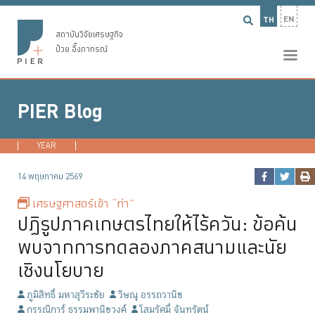
EN
TH
สถาบันวิจัยเศรษฐกิจ
ป๋วย อึ๊งภากรณ์
PIER Blog
YEAR
2026
2025
2024
2023
...
14 พฤษภาคม 2569
เศรษฐศาสตร์เข้า “ท่า”
ปฏิรูปภาคเกษตรไทยให้ไร้ควัน: ข้อค้น
พบจากการทดลองภาคสนามและนัย
เชิงนโยบาย
ภูมิสิทธิ์ มหาสุวีระชัย
วิษณุ อรรถวานิช
กรรณิการ์ ธรรมพานิชวงค์
โสมรัศมิ์ จันทรัตน์