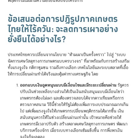
พฤติกรรมไม่เผามีความยั่งยืนหลังจบโครงการ
ข้อเสนอต่อการปฏิรูปภาคเกษตร
ไทยให้ไร้ควัน: จะลดการเผาอย่าง
ยั่งยืนได้อย่างไร?
ประเทศไทยควรเปลี่ยนจากนโยบาย “ห้ามเผาเป็นครั้งคราว” ไปสู่ “ระบบ
จัดการเศษวัสดุทางการเกษตรแบบครบวงจร” ที่มาพร้อมกับการสร้างเสริม
ทั้งแรงจูงใจ กติกาชุมชน รวมถึงทางเลือก เทคโนโลยีและระบบตลาดที่เอื้อ
ให้การเปลี่ยนผ่านทำได้จริงและคุ้มค่าทางเศรษฐกิจ โดย
ออกแบบเงินอุดหนุนแบบมีเงื่อนไขและมีระยะเปลี่ยนผ่าน
รัฐควร
ปรับเงินช่วยเหลือบางส่วนให้เป็นเงินสนับสนุนแบบมีเงื่อนไขว่า
เกษตรกรต้องไม่เผา และต้องตรวจสอบได้จากดาวเทียมหรือการ
ตรวจภาคสนาม วิธีนี้ช่วยให้รัฐไม่ต้องเพิ่มภาระงบประมาณมากเกิน
ไป แต่เพิ่มแรงจูงใจให้เกษตรกรเปลี่ยนพฤติกรรมได้มากขึ้น เงิน
สนับสนุนควรให้ในช่วงเปลี่ยนผ่านเท่านั้น เป้าหมายคือช่วยให้
เกษตรกรมีเวลาปรับตัว สร้างตลาดเศษวัสดุทางการเกษตร พัฒนา
บริการเครื่องจักร เมื่อระบบทางเลือกเข้มแข็งขึ้น การพึ่งพาเงิน
จูงใจก็จะลดลง