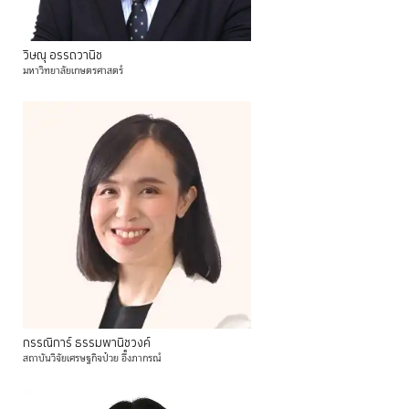
วิษณุ
อรรถวานิช
มหาวิทยาลัยเกษตรศาสตร์
กรรณิการ์
ธรรมพานิชวงค์
สถาบันวิจัยเศรษฐกิจป๋วย
อึ๊งภากรณ์