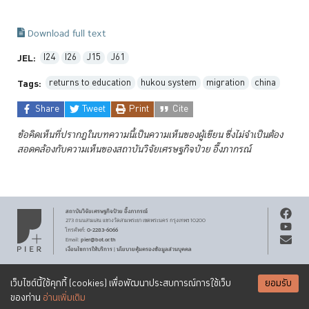
Download full text
I24
I26
J15
J61
JEL:
returns to education
hukou system
migration
china
Tags:
Share
Tweet
Print
Cite
ข้อคิดเห็นที่ปรากฏในบทความนี้เป็นความเห็นของผู้เขียน ซึ่งไม่จำเป็นต้อง
สอดคล้องกับความเห็นของสถาบันวิจัยเศรษฐกิจป๋วย
อึ๊งภากรณ์
สถาบันวิจัยเศรษฐกิจ
ป๋วย อึ๊งภากรณ์
273 ถนนสามเสน
แขวงวัดสามพระยา
เขตพระนคร
กรุงเทพฯ 10200
0-2283-6066
โทรศัพท์
:
pier@bot.or.th
Email:
เงื่อนไขการให้บริการ
นโยบายคุ้มครองข้อมูลส่วนบุคคล
|
สงวนลิขสิทธิ์ พ.ศ.
2569
สถาบันวิจัยเศรษฐกิจ
ป๋วย อึ๊งภากรณ์
รับจดหมายข่าว PIER
Creative Commons
เอกสารเผยแพร่ทุกชิ้นสงวนสิทธิ์ภายใต้สัญญาอนุญาต
เว็บไซต์นี้ใช้คุกกี้ (cookies) เพื่อพัฒนาประสบการณ์การใช้เว็บ
ยอมรับ
Attribution-NonCommercial-ShareAlike 3.0 Unported license
SUBSCRIBE
ของท่าน
อ่านเพิ่มเติม