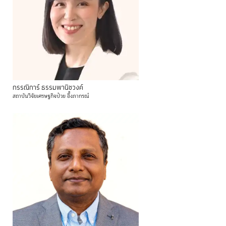
กรรณิการ์
ธรรมพานิชวงค์
สถาบันวิจัยเศรษฐกิจป๋วย
อึ๊งภากรณ์