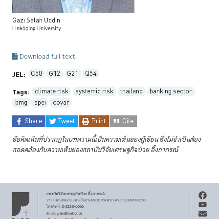
Gazi
Salah
Uddin
Linköping University
Download full text
C58
G12
G21
Q54
JEL:
climate risk
systemic risk
thailand
banking sector
Tags:
bmg
spei
covar
Share
Tweet
Print
Cite
ข้อคิดเห็นที่ปรากฏในบทความนี้เป็นความเห็นของผู้เขียน ซึ่งไม่จำเป็นต้อง
สอดคล้องกับความเห็นของสถาบันวิจัยเศรษฐกิจป๋วย
อึ๊งภากรณ์
สถาบันวิจัยเศรษฐกิจ
ป๋วย อึ๊งภากรณ์
273 ถนนสามเสน
แขวงวัดสามพระยา
เขตพระนคร
กรุงเทพฯ 10200
0-2283-6066
โทรศัพท์
:
pier@bot.or.th
Email: