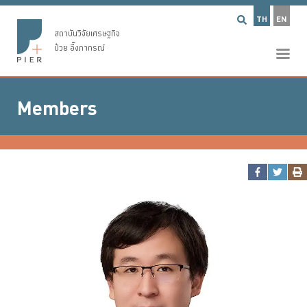
TH
EN
สถาบันวิจัยเศรษฐกิจ
ป๋วย อึ๊งภากรณ์
Members