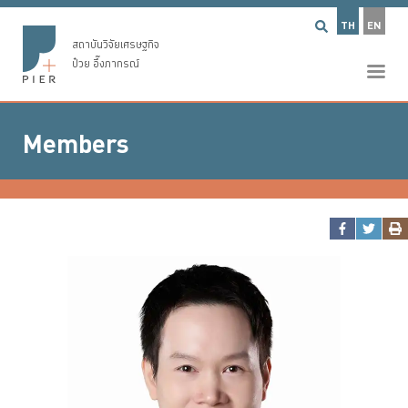
TH
EN
สถาบันวิจัยเศรษฐกิจ
ป๋วย อึ๊งภากรณ์
Members