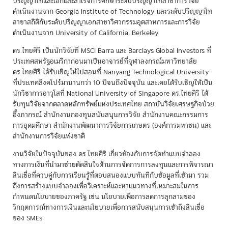
ปริญญาโทและเอกและสำเร็จการศึกษาระดับปริญญาโทสาขาการวิจัย
ดำเนินงานจาก Georgia Institute of Technology และระดับปริญญาโท
สาขาสถิติกับระดับปริญญาเอกสาขาวิศวกรรมอุตสาหการและการวิจัย
ดำเนินงานจาก University of California, Berkeley
ดร.ไทยศิริ เป็นนักวิจัยที่ MSCI Barra และ Barclays Global Investors ที่
ประเทศสหรัฐอเมริกาก่อนมาเป็นอาจารย์ที่จุฬาลงกรณ์มหาวิทยาลัย
ดร.ไทยศิริ ได้รับเชิญให้ไปสอนที่ Nanyang Technological University
ที่ประเทศสิงคโปร์มานานกว่า 10 ปีจนถึงปัจจุบัน และเคยได้รับเชิญให้เป็น
นักวิชาการอาวุโสที่ National University of Singapore ดร.ไทยศิริ ได้
รับทุนวิจัยจากตลาดหลักทรัพย์แห่งประเทศไทย สถาบันวิจัยเศรษฐกิจป๋วย
อึ๊งภากรณ์ สำนักงานกองทุนสนับสนุนการวิจัย สำนักงานคณะกรรมการ
การอุดมศึกษา สำนักงานพัฒนาการวิจัยการเกษตร (องค์การมหาชน) และ
สำนักงานการวิจัยแห่งชาติ
งานวิจัยในปัจจุบันของ ดร.ไทยศิริ เกี่ยวข้องกับการจัดทำแบบจำลอง
ทางการเงินที่นำมาช่วยตัดสินใจด้านการจัดการการลงทุนและการพิจารณา
สินเชื่อที่ควบคู่กับการเรียนรู้ที่ตอบสนองแบบทันทีกับข้อมูลที่เข้ามา รวม
ถึงการสร้างแบบจำลองเพื่อวิเคราะห์และหาแนวทางที่เหมาะสมในการ
กำหนดนโยบายของภาครัฐ เช่น นโยบายเพื่อการลดการลุกลามของ
วิกฤตการณ์ทางการเงินและนโยบายเพื่อการสนับสนุนการเข้าถึงสินเชื่อ
ของ SMEs