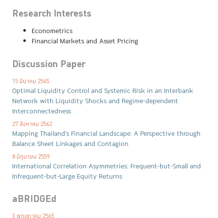
Research Interests
Econometrics
Financial Markets and Asset Pricing
Discussion Paper
15 มีนาคม 2565
Optimal Liquidity Control and Systemic Risk in an Interbank
Network with Liquidity Shocks and Regime-dependent
Interconnectedness
27 สิงหาคม 2562
Mapping Thailand's Financial Landscape: A Perspective through
Balance Sheet Linkages and Contagion
8 มิถุนายน 2559
International Correlation Asymmetries: Frequent-but-Small and
Infrequent-but-Large Equity Returns
aBRIDGEd
3 พฤษภาคม 2565