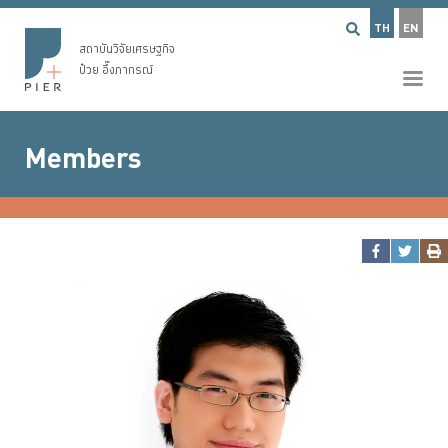
TH
EN
สถาบันวิจัยเศรษฐกิจ
ป๋วย อึ๊งภากรณ์
Members