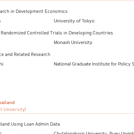
earch in Development Economics
a
University of Tokyo
Randomized Controlled Trials in Developing Countries
Monash University
ce and Related Research
hi
National Graduate Institute for Policy 
hailand
 University
)
iland Using Loan Admin Data
l
Chulalongkorn University, Puey Ungph