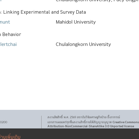
n: Linking Experimental and Survey Data
nunt
Mahidol University
n Behavior
lertchai
Chulalongkorn University
สงวนลิขสิทธิ์ พ.ศ.
2569
สถาบันวิจัยเศรษฐกิจ
ป๋วย อึ๊งภากรณ์
Creative Commons
 10200
เอกสารเผยแพร่ทุกชิ้นสงวนสิทธิ์ภายใต้สัญญาอนุญาต
Attribution-NonCommercial-ShareAlike 3.0 Unported license
่านเพิ่มเติม