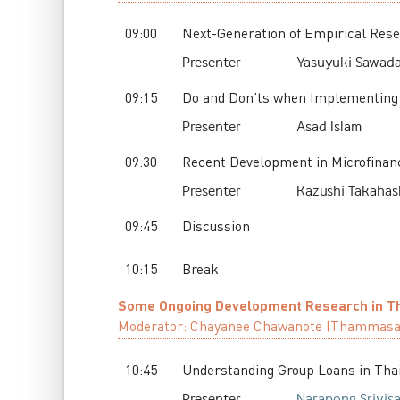
09:00
Next-Generation of Empirical Res
Presenter
Yasuyuki
Sawad
09:15
Do and Don’ts when Implementing 
Presenter
Asad
Islam
09:30
Recent Development in Microfinan
Presenter
Kazushi
Takahas
09:45
Discussion
10:15
Break
Some Ongoing Development Research in T
Moderator:
Chayanee
Chawanote
(
Thammasat
10:45
Understanding Group Loans in Tha
Presenter
Narapong
Srivisa