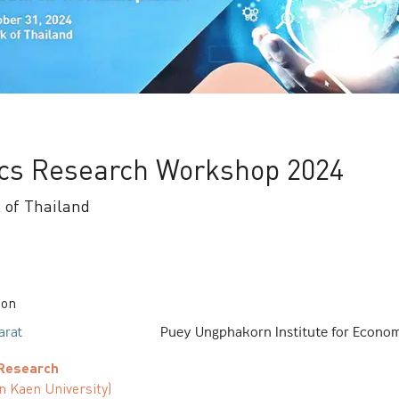
cs Research Workshop 2024
 of Thailand
ion
arat
Puey Ungphakorn Institute for Econo
 Research
n Kaen University
)