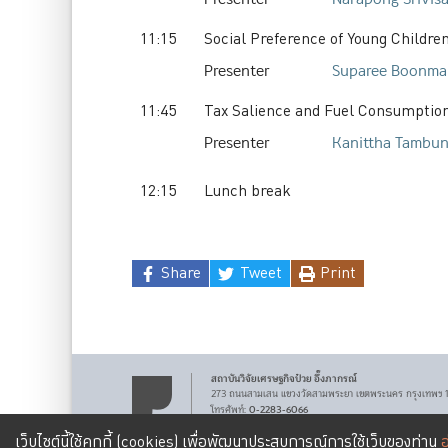
11:15
Social Preference of Young Childre
Presenter
Suparee
Boonma
11:45
Tax Salience and Fuel Consumptio
Presenter
Kanittha
Tambun
12:15
Lunch break
Share
Tweet
Print
สถาบันวิจัยเศรษฐกิจ
ป๋วย อึ๊งภากรณ์
273 ถนนสามเสน
แขวงวัดสามพระยา
เขตพระนคร
กรุงเทพฯ
0-2283-6066
โทรศัพท์
:
pier@bot.or.th
Email:
เว็บไซต์นี้ใช้คุกกี้ (cookies) เพื่อพัฒนาประสบการณ์การใช้เว็บของท่าน
อ
เงื่อนไขการให้บริการ
นโยบายคุ้มครองข้อมูลส่วนบุคคล
|